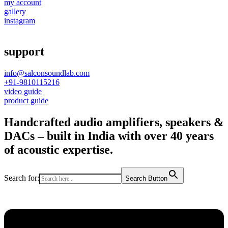
my account
gallery
instagram
support
info@salconsoundlab.com
+91-9810115216
video guide
product guide
Handcrafted audio amplifiers, speakers &
DACs – built in India with over 40 years
of acoustic expertise.
Search for:
Search Button