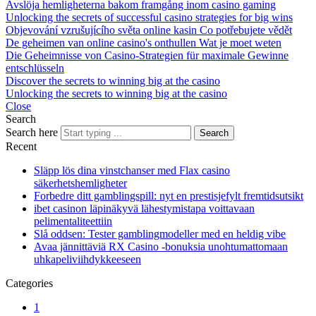
Avslöja hemligheterna bakom framgång inom casino gaming
Unlocking the secrets of successful casino strategies for big wins
Objevování vzrušujícího světa online kasin Co potřebujete vědět
De geheimen van online casino's onthullen Wat je moet weten
Die Geheimnisse von Casino-Strategien für maximale Gewinne
entschlüsseln
Discover the secrets to winning big at the casino
Unlocking the secrets to winning big at the casino
Close
Search
Search here
Search
Recent
Släpp lös dina vinstchanser med Flax casino
säkerhetshemligheter
Forbedre ditt gamblingspill: nyt en prestisjefylt fremtidsutsikt
ibet casinon läpinäkyvä lähestymistapa voittavaan
pelimentaliteettiin
Slå oddsen: Tester gamblingmodeller med en heldig vibe
Avaa jännittäviä RX Casino -bonuksia unohtumattomaan
uhkapeliviihdykkeeseen
Categories
1