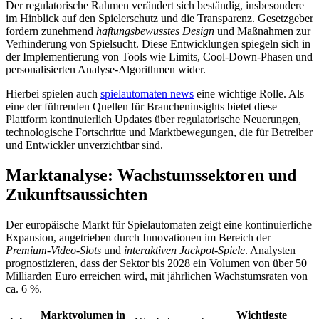
Der regulatorische Rahmen verändert sich beständig, insbesondere
im Hinblick auf den Spielerschutz und die Transparenz. Gesetzgeber
fordern zunehmend
haftungsbewusstes Design
und Maßnahmen zur
Verhinderung von Spielsucht. Diese Entwicklungen spiegeln sich in
der Implementierung von Tools wie Limits, Cool-Down-Phasen und
personalisierten Analyse-Algorithmen wider.
Hierbei spielen auch
spielautomaten news
eine wichtige Rolle. Als
eine der führenden Quellen für Brancheninsights bietet diese
Plattform kontinuierlich Updates über regulatorische Neuerungen,
technologische Fortschritte und Marktbewegungen, die für Betreiber
und Entwickler unverzichtbar sind.
Marktanalyse: Wachstumssektoren und
Zukunftsaussichten
Der europäische Markt für Spielautomaten zeigt eine kontinuierliche
Expansion, angetrieben durch Innovationen im Bereich der
Premium-Video-Slots
und
interaktiven Jackpot-Spiele
. Analysten
prognostizieren, dass der Sektor bis 2028 ein Volumen von über 50
Milliarden Euro erreichen wird, mit jährlichen Wachstumsraten von
ca. 6 %.
Marktvolumen in
Wichtigste