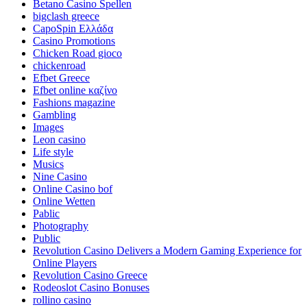
Betano Casino Spellen
bigclash greece
CapoSpin Ελλάδα
Casino Promotions
Chicken Road gioco
chickenroad
Efbet Greece
Efbet online καζίνο
Fashions magazine
Gambling
Images
Leon casino
Life style
Musics
Nine Casino
Online Casino bof
Online Wetten
Pablic
Photography
Public
Revolution Casino Delivers a Modern Gaming Experience for
Online Players
Revolution Casino Greece
Rodeoslot Casino Bonuses
rollino casino