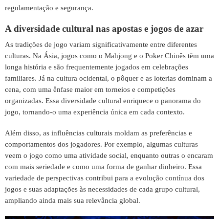
regulamentação e segurança.
A diversidade cultural nas apostas e jogos de azar
As tradições de jogo variam significativamente entre diferentes
culturas. Na Ásia, jogos como o Mahjong e o Poker Chinês têm uma
longa história e são frequentemente jogados em celebrações
familiares. Já na cultura ocidental, o pôquer e as loterias dominam a
cena, com uma ênfase maior em torneios e competições
organizadas. Essa diversidade cultural enriquece o panorama do
jogo, tornando-o uma experiência única em cada contexto.
Além disso, as influências culturais moldam as preferências e
comportamentos dos jogadores. Por exemplo, algumas culturas
veem o jogo como uma atividade social, enquanto outras o encaram
com mais seriedade e como uma forma de ganhar dinheiro. Essa
variedade de perspectivas contribui para a evolução contínua dos
jogos e suas adaptações às necessidades de cada grupo cultural,
ampliando ainda mais sua relevância global.