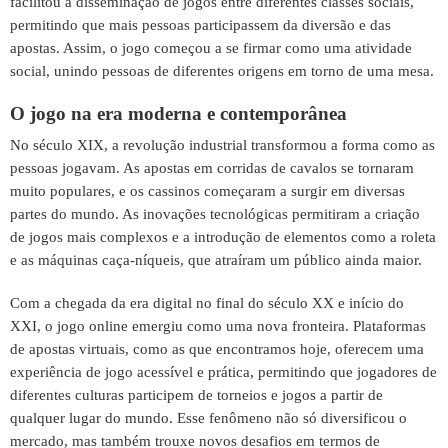
facilitou a disseminação de jogos entre diferentes classes sociais,
permitindo que mais pessoas participassem da diversão e das
apostas. Assim, o jogo começou a se firmar como uma atividade
social, unindo pessoas de diferentes origens em torno de uma mesa.
O jogo na era moderna e contemporânea
No século XIX, a revolução industrial transformou a forma como as
pessoas jogavam. As apostas em corridas de cavalos se tornaram
muito populares, e os cassinos começaram a surgir em diversas
partes do mundo. As inovações tecnológicas permitiram a criação
de jogos mais complexos e a introdução de elementos como a roleta
e as máquinas caça-níqueis, que atraíram um público ainda maior.
Com a chegada da era digital no final do século XX e início do
XXI, o jogo online emergiu como uma nova fronteira. Plataformas
de apostas virtuais, como as que encontramos hoje, oferecem uma
experiência de jogo acessível e prática, permitindo que jogadores de
diferentes culturas participem de torneios e jogos a partir de
qualquer lugar do mundo. Esse fenômeno não só diversificou o
mercado, mas também trouxe novos desafios em termos de