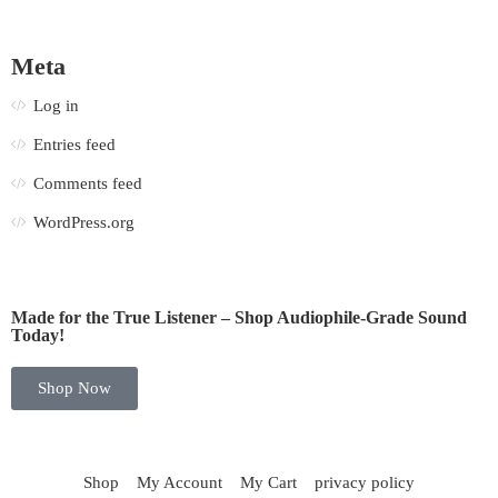
Meta
Log in
Entries feed
Comments feed
WordPress.org
Made for the True Listener – Shop Audiophile-Grade Sound
Today!
Shop Now
Shop
My Account
My Cart
privacy policy