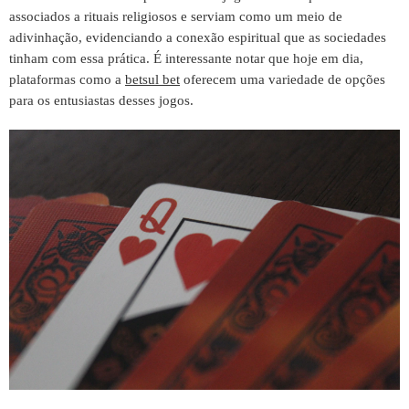
associados a rituais religiosos e serviam como um meio de
adivinhação, evidenciando a conexão espiritual que as sociedades
tinham com essa prática. É interessante notar que hoje em dia,
plataformas como a
betsul bet
oferecem uma variedade de opções
para os entusiastas desses jogos.