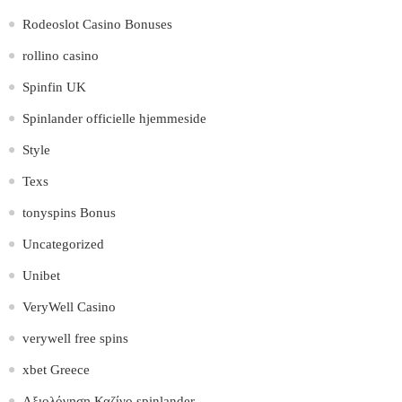
Rodeoslot Casino Bonuses
rollino casino
Spinfin UK
Spinlander officielle hjemmeside
Style
Texs
tonyspins Bonus
Uncategorized
Unibet
VeryWell Casino
verywell free spins
xbet Greece
Αξιολόγηση Καζίνο spinlander