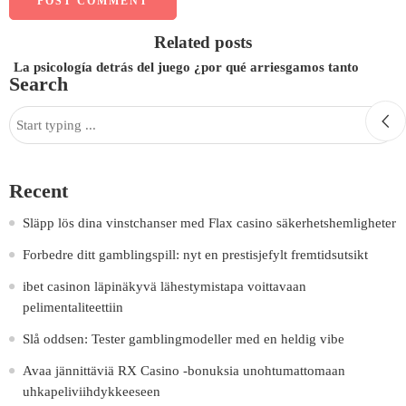
Related posts
La psicología detrás del juego ¿por qué arriesgamos tanto
Search
Recent
Släpp lös dina vinstchanser med Flax casino säkerhetshemligheter
Forbedre ditt gamblingspill: nyt en prestisjefylt fremtidsutsikt
ibet casinon läpinäkyvä lähestymistapa voittavaan
pelimentaliteettiin
Slå oddsen: Tester gamblingmodeller med en heldig vibe
Avaa jännittäviä RX Casino -bonuksia unohtumattomaan
uhkapeliviihdykkeeseen