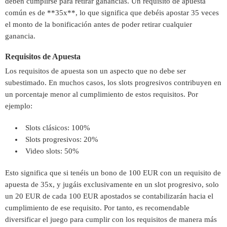
deben cumplirse para retirar ganancias. Un requisito de apuesta
común es de **35x**, lo que significa que debéis apostar 35 veces
el monto de la bonificación antes de poder retirar cualquier
ganancia.
Requisitos de Apuesta
Los requisitos de apuesta son un aspecto que no debe ser
subestimado. En muchos casos, los slots progresivos contribuyen en
un porcentaje menor al cumplimiento de estos requisitos. Por
ejemplo:
Slots clásicos: 100%
Slots progresivos: 20%
Video slots: 50%
Esto significa que si tenéis un bono de 100 EUR con un requisito de
apuesta de 35x, y jugáis exclusivamente en un slot progresivo, solo
un 20 EUR de cada 100 EUR apostados se contabilizarán hacia el
cumplimiento de ese requisito. Por tanto, es recomendable
diversificar el juego para cumplir con los requisitos de manera más