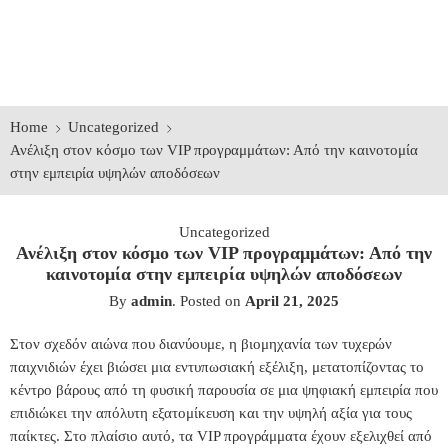
Home
Uncategorized
Ανέλιξη στον κόσμο των VIP προγραμμάτων: Από την καινοτομία
στην εμπειρία υψηλών αποδόσεων
Uncategorized
Ανέλιξη στον κόσμο των VIP προγραμμάτων: Από την
καινοτομία στην εμπειρία υψηλών αποδόσεων
By
admin
.
Posted on
April 21, 2025
Στον σχεδόν αιώνα που διανύουμε, η βιομηχανία των τυχερών
παιχνιδιών έχει βιώσει μια εντυπωσιακή εξέλιξη, μετατοπίζοντας το
κέντρο βάρους από τη φυσική παρουσία σε μια ψηφιακή εμπειρία που
επιδιώκει την απόλυτη εξατομίκευση και την υψηλή αξία για τους
παίκτες. Στο πλαίσιο αυτό, τα VIP προγράμματα έχουν εξελιχθεί από