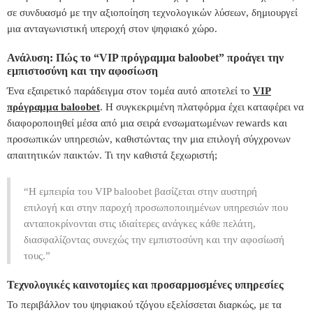
σε συνδυασμό με την αξιοποίηση τεχνολογικών λύσεων, δημιουργεί
μια ανταγωνιστική υπεροχή στον ψηφιακό χώρο.
Ανάλυση: Πώς το “VIP πρόγραμμα baloobet” προάγει την
εμπιστοσύνη και την αφοσίωση
Ένα εξαιρετικό παράδειγμα στον τομέα αυτό αποτελεί το
VIP
πρόγραμμα baloobet
. Η συγκεκριμένη πλατφόρμα έχει καταφέρει να
διαφοροποιηθεί μέσα από μια σειρά ενσωματωμένων rewards και
προσωπικών υπηρεσιών, καθιστώντας την μια επιλογή σύγχρονων
απαιτητικών παικτών. Τι την καθιστά ξεχωριστή;
“Η εμπειρία του VIP baloobet βασίζεται στην αυστηρή
επιλογή και στην παροχή προσωποποιημένων υπηρεσιών που
ανταποκρίνονται στις ιδιαίτερες ανάγκες κάθε πελάτη,
διασφαλίζοντας συνεχώς την εμπιστοσύνη και την αφοσίωσή
τους.”
Τεχνολογικές καινοτομίες και προσαρμοσμένες υπηρεσίες
Το περιβάλλον του ψηφιακού τζόγου εξελίσσεται διαρκώς, με τα