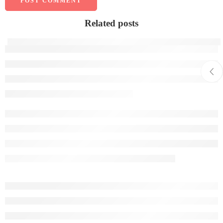
Related posts
Revolution im urbanen Nahverkehr: Elektroroller und innovative 