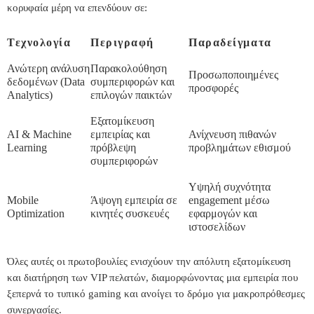
κορυφαία μέρη να επενδύουν σε:
Τεχνολογία
Περιγραφή
Παραδείγματα
Ανώτερη ανάλυση
Παρακολούθηση
Προσωποποιημένες
δεδομένων (Data
συμπεριφορών και
προσφορές
Analytics)
επιλογών παικτών
Εξατομίκευση
AI & Machine
εμπειρίας και
Ανίχνευση πιθανών
Learning
πρόβλεψη
προβλημάτων εθισμού
συμπεριφορών
Υψηλή συχνότητα
Mobile
Άψογη εμπειρία σε
engagement μέσω
Optimization
κινητές συσκευές
εφαρμογών και
ιστοσελίδων
Όλες αυτές οι πρωτοβουλίες ενισχύουν την απόλυτη εξατομίκευση
και διατήρηση των VIP πελατών, διαμορφώνοντας μια εμπειρία που
ξεπερνά το τυπικό gaming και ανοίγει το δρόμο για μακροπρόθεσμες
συνεργασίες.