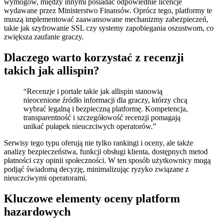
wymogów, między innymi posiadać odpowiednie licencje
wydawane przez Ministerstwo Finansów. Oprócz tego, platformy te
muszą implementować zaawansowane mechanizmy zabezpieczeń,
takie jak szyfrowanie SSL czy systemy zapobiegania oszustwom, co
zwiększa zaufanie graczy.
Dlaczego warto korzystać z recenzji
takich jak allispin?
“Recenzje i portale takie jak allispin stanowią
nieocenione źródło informacji dla graczy, którzy chcą
wybrać legalną i bezpieczną platformę. Kompetencja,
transparentność i szczegółowość recenzji pomagają
unikać pułapek nieuczciwych operatorów.”
Serwisy tego typu oferują nie tylko rankingi i oceny, ale także
analizy bezpieczeństwa, funkcji obsługi klienta, dostępnych metod
płatności czy opinii społeczności. W ten sposób użytkownicy mogą
podjąć świadomą decyzję, minimalizując ryzyko związane z
nieuczciwymi operatorami.
Kluczowe elementy oceny platform
hazardowych