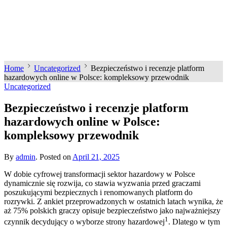
Home
Uncategorized
Bezpieczeństwo i recenzje platform
hazardowych online w Polsce: kompleksowy przewodnik
Uncategorized
Bezpieczeństwo i recenzje platform
hazardowych online w Polsce:
kompleksowy przewodnik
By
admin
.
Posted on
April 21, 2025
W dobie cyfrowej transformacji sektor hazardowy w Polsce
dynamicznie się rozwija, co stawia wyzwania przed graczami
poszukującymi bezpiecznych i renomowanych platform do
rozrywki. Z ankiet przeprowadzonych w ostatnich latach wynika, że
aż 75% polskich graczy opisuje bezpieczeństwo jako najważniejszy
1
czynnik decydujący o wyborze strony hazardowej
. Dlatego w tym