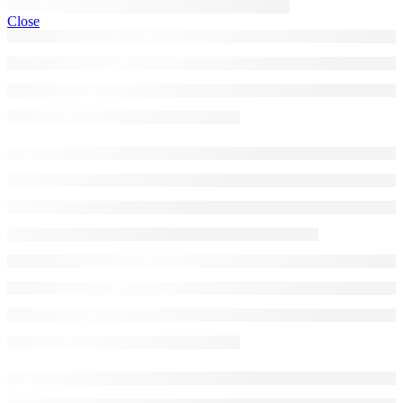
Unlocking the secrets to winning big at the casino
Close