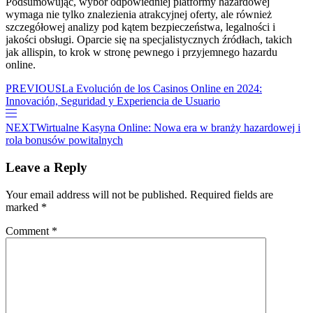
Podsumowując, wybór odpowiedniej platformy hazardowej
wymaga nie tylko znalezienia atrakcyjnej oferty, ale również
szczegółowej analizy pod kątem bezpieczeństwa, legalności i
jakości obsługi. Oparcie się na specjalistycznych źródłach, takich
jak allispin, to krok w stronę pewnego i przyjemnego hazardu
online.
PREVIOUS
La Evolución de los Casinos Online en 2024:
Innovación, Seguridad y Experiencia de Usuario
NEXT
Wirtualne Kasyna Online: Nowa era w branży hazardowej i
rola bonusów powitalnych
Leave a Reply
Your email address will not be published.
Required fields are
marked
*
Comment
*