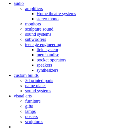
audio
amplifiers
Home theatre systems
stereo mono
monitors
sculpture sound
sound systems
subwoofers
teenage engineering
field system
merchandise
pocket operators
speakers
synthesizers
custom builds
3d printed parts
name plates
sound systems
visual arts
furniture
gifts
lamps
posters
sculptures