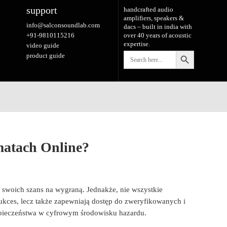
support
handcrafted audio
amplifiers, speakers &
info@salconsoundlab.com
dacs – built in india with
+91-9810115216
over 40 years of acoustic
expertise.
video guide
Search
product guide
SEARCH BUTTON
for:
matach Online?
 swoich szans na wygraną. Jednakże, nie wszystkie
 sukces, lecz także zapewniają dostęp do zweryfikowanych i
ezpieczeństwa w cyfrowym środowisku hazardu.