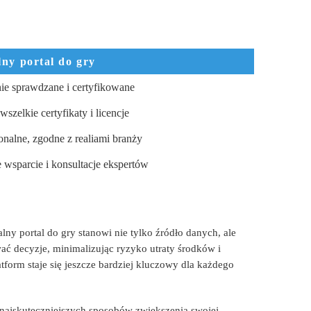
lny portal do gry
ie sprawdzane i certyfikowane
wszelkie certyfikaty i licencje
onalne, zgodne z realiami branży
 wsparcie i konsultacje ekspertów
alny portal do gry
stanowi nie tylko źródło danych, ale
ć decyzje, minimalizując ryzyko utraty środków i
form staje się jeszcze bardziej kluczowy dla każdego
 najskuteczniejszych sposobów zwiększenia swojej