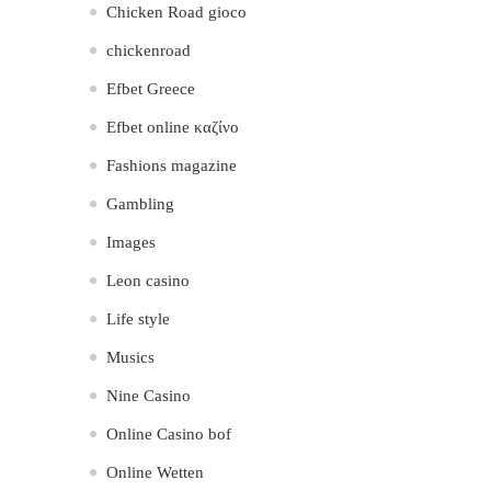
Chicken Road gioco
chickenroad
Efbet Greece
Efbet online καζίνο
Fashions magazine
Gambling
Images
Leon casino
Life style
Musics
Nine Casino
Online Casino bof
Online Wetten