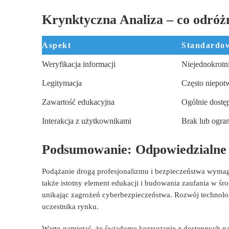
Krynktyczna Analiza – co odróżn
Aspekt
Standardow
Weryfikacja informacji
Niejednokrotni
Legitymacja
Często niepot
Zawartość edukacyjna
Ogólnie dostęp
Interakcja z użytkownikami
Brak lub ogra
Podsumowanie: Odpowiedzialne 
Podążanie drogą profesjonalizmu i bezpieczeństwa wymaga
także istotny element edukacji i budowania zaufania w 
unikając zagrożeń cyberbezpieczeństwa. Rozwój technolog
uczestnika rynku.
Warto pamiętać, że świadome korzystanie z dostępnych na