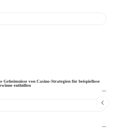
e Geheimnisse von Casino-Strategien für beispiellose
Avslöja 
ewinne enthüllen
gaming