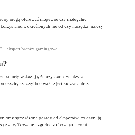
strony mogą oferować niepewne czy nielegalne
korzystaniu z określonych metod czy narzędzi, należy
.” – ekspert branży gamingowej
u?
sze raporty wskazują, że uzyskanie wiedzy z
tekście, szczególnie ważne jest korzystanie z
asyn oraz sprawdzone porady od ekspertów, co czyni ją
e są zweryfikowane i zgodne z obowiązującymi