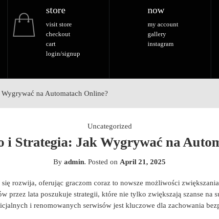
store
now
visit store
my account
checkout
gallery
cart
instagram
login/signup
ak Wygrywać na Automatach Online?
Uncategorized
o i Strategia: Jak Wygrywać na Auto
By
admin
.
Posted on
April 21, 2025
ię rozwija, oferując graczom coraz to nowsze możliwości zwiększania
w przez lata poszukuje strategii, które nie tylko zwiększają szanse na
 oficjalnych i renomowanych serwisów jest kluczowe dla zachowania b