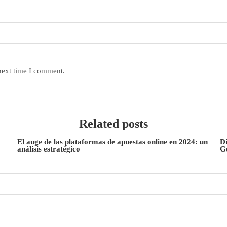
next time I comment.
Related posts
El auge de las plataformas de apuestas online en 2024: un
Di
análisis estratégico
G