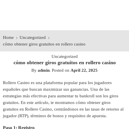
Home
Uncategorized
cómo obtener giros gratuitos en rollero casino
Uncategorized
cómo obtener giros gratuitos en rollero casino
By
admin
.
Posted on
April 22, 2025
Rollero Casino es una plataforma popular para los jugadores
españoles que buscan maximizar sus ganancias. Una de las
estrategias más efectivas para aumentar tu bankroll son los giros
gratuitos. En este artículo, te mostramos cómo obtener giros
gratuitos en Rollero Casino, centrándonos en las tasas de retorno al
jugador (RTP), términos de bonos y requisitos de apuesta.
Paso 1: Registro