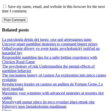
Save my name, email, and website in this browser for the next
time I comment.
Related posts
La psicología detrás del juego ¿por qué arriesgamos tanto
Uncover smart gambling strategies to command bigger prizes
Odhaľovanie dôvery vo svete kasín: psychologický pohľad na
hazardné hry
Responsible gambling tips for a safer betting experience with
Chicken Road Game
The psychology of risk Understanding the mental effects of
gambling behavior
The fascinating history of casinos An exploration into pinco casino
evolution
Regulaciones legales en casinos un análisis de Fortune Gems 2 a
nivel mundial
Maximize your winnings with advanced strategies at goonies slot
casino
Məsuliyyətli qumar pinco ilə necə oyunları idarə etmək olar
Edistynyt opas farmakologian maailmaan
Close