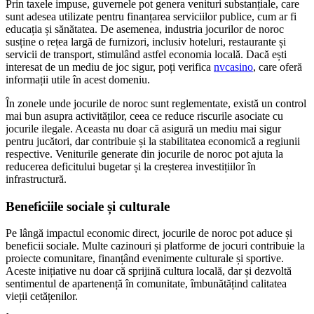
Prin taxele impuse, guvernele pot genera venituri substanțiale, care
sunt adesea utilizate pentru finanțarea serviciilor publice, cum ar fi
educația și sănătatea. De asemenea, industria jocurilor de noroc
susține o rețea largă de furnizori, inclusiv hoteluri, restaurante și
servicii de transport, stimulând astfel economia locală. Dacă ești
interesat de un mediu de joc sigur, poți verifica
nvcasino
, care oferă
informații utile în acest domeniu.
În zonele unde jocurile de noroc sunt reglementate, există un control
mai bun asupra activităților, ceea ce reduce riscurile asociate cu
jocurile ilegale. Aceasta nu doar că asigură un mediu mai sigur
pentru jucători, dar contribuie și la stabilitatea economică a regiunii
respective. Veniturile generate din jocurile de noroc pot ajuta la
reducerea deficitului bugetar și la creșterea investițiilor în
infrastructură.
Beneficiile sociale și culturale
Pe lângă impactul economic direct, jocurile de noroc pot aduce și
beneficii sociale. Multe cazinouri și platforme de jocuri contribuie la
proiecte comunitare, finanțând evenimente culturale și sportive.
Aceste inițiative nu doar că sprijină cultura locală, dar și dezvoltă
sentimentul de apartenență în comunitate, îmbunătățind calitatea
vieții cetățenilor.