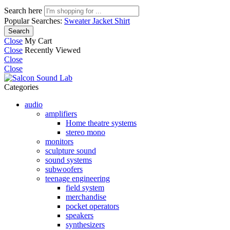
Search here
Popular Searches:
Sweater
Jacket
Shirt
Search
Close
My Cart
Close
Recently Viewed
Close
Close
Categories
audio
amplifiers
Home theatre systems
stereo mono
monitors
sculpture sound
sound systems
subwoofers
teenage engineering
field system
merchandise
pocket operators
speakers
synthesizers