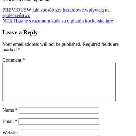
PREVIOUS
W jaki sposób gry hazardowe wpływają na
społeczeństwo
NEXT
Igrajte s razumom kada su u pitanju kockarske igre
Leave a Reply
Your email address will not be published.
Required fields are
marked
*
Comment
*
Name
*
Email
*
Website