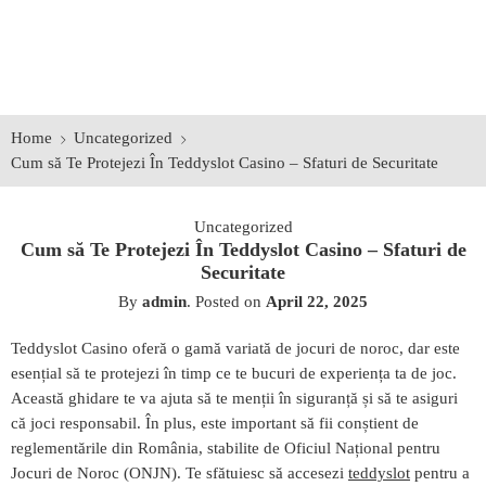
Home
Uncategorized
Cum să Te Protejezi În Teddyslot Casino – Sfaturi de Securitate
Uncategorized
Cum să Te Protejezi În Teddyslot Casino – Sfaturi de
Securitate
By
admin
.
Posted on
April 22, 2025
Teddyslot Casino oferă o gamă variată de jocuri de noroc, dar este
esențial să te protejezi în timp ce te bucuri de experiența ta de joc.
Această ghidare te va ajuta să te menții în siguranță și să te asiguri
că joci responsabil. În plus, este important să fii conștient de
reglementările din România, stabilite de Oficiul Național pentru
Jocuri de Noroc (ONJN). Te sfătuiesc să accesezi
teddyslot
pentru a