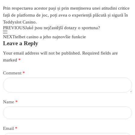
Prin respectarea acestor pași și prin menținerea unei atitudini critice
față de platforma de joc, poți avea o experiență plăcută și sigură în
Teddyslot Casino.
PREVIOUS
Jaké jsou nejčastější dotazy o
sportuna
?
NEXT
telbet casino a jeho najnovšie funkcie
Leave a Reply
Your email address will not be published.
Required fields are
marked
*
Comment
*
Name
*
Email
*