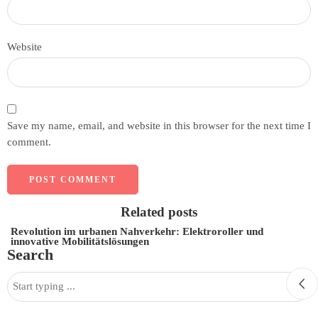
Website
Save my name, email, and website in this browser for the next time I
comment.
Related posts
Revolution im urbanen Nahverkehr: Elektroroller und
innovative Mobilitätslösungen
Search