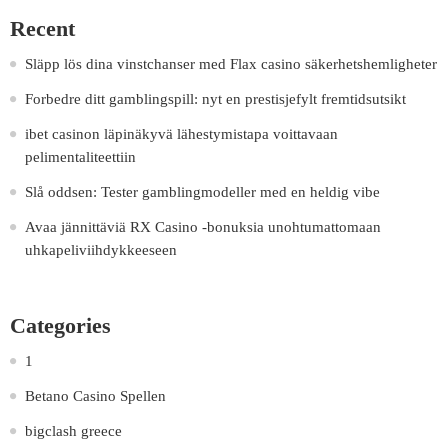
Recent
Släpp lös dina vinstchanser med Flax casino säkerhetshemligheter
Forbedre ditt gamblingspill: nyt en prestisjefylt fremtidsutsikt
ibet casinon läpinäkyvä lähestymistapa voittavaan
pelimentaliteettiin
Slå oddsen: Tester gamblingmodeller med en heldig vibe
Avaa jännittäviä RX Casino -bonuksia unohtumattomaan
uhkapeliviihdykkeeseen
Categories
1
Betano Casino Spellen
bigclash greece