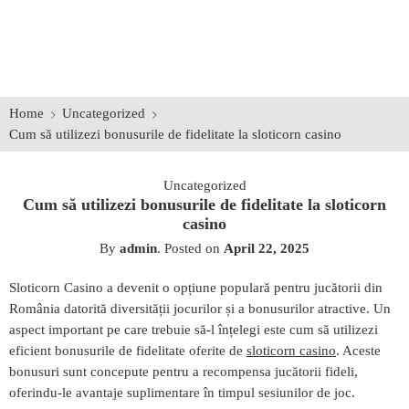
Home
Uncategorized
Cum să utilizezi bonusurile de fidelitate la sloticorn casino
Uncategorized
Cum să utilizezi bonusurile de fidelitate la sloticorn
casino
By
admin
.
Posted on
April 22, 2025
Sloticorn Casino a devenit o opțiune populară pentru jucătorii din
România datorită diversității jocurilor și a bonusurilor atractive. Un
aspect important pe care trebuie să-l înțelegi este cum să utilizezi
eficient bonusurile de fidelitate oferite de
sloticorn casino
. Aceste
bonusuri sunt concepute pentru a recompensa jucătorii fideli,
oferindu-le avantaje suplimentare în timpul sesiunilor de joc.