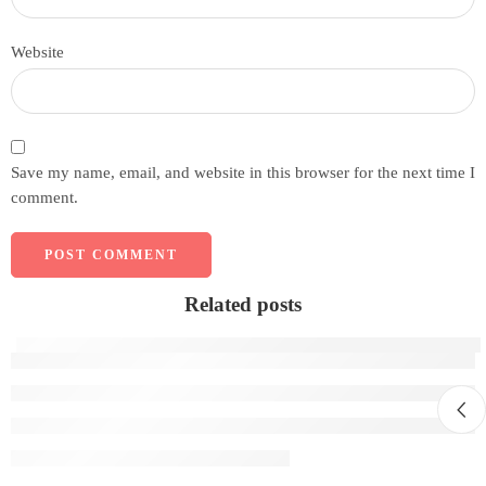
Website
Save my name, email, and website in this browser for the next time I
comment.
Related posts
Revolution im urbanen Nahverkehr: Elektroroller und innovative 