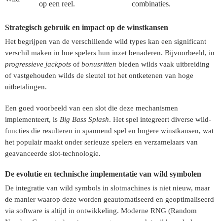
op een reel.
combinaties.
Strategisch gebruik en impact op de winstkansen
Het begrijpen van de verschillende wild types kan een significant
verschil maken in hoe spelers hun inzet benaderen. Bijvoorbeeld, in
progressieve jackpots
of
bonusritten
bieden wilds vaak uitbreiding
of vastgehouden wilds de sleutel tot het ontketenen van hoge
uitbetalingen.
Een goed voorbeeld van een slot die deze mechanismen
implementeert, is
Big Bass Splash
. Het spel integreert diverse wild-
functies die resulteren in spannend spel en hogere winstkansen, wat
het populair maakt onder serieuze spelers en verzamelaars van
geavanceerde slot-technologie.
De evolutie en technische implementatie van wild symbolen
De integratie van wild symbols in slotmachines is niet nieuw, maar
de manier waarop deze worden geautomatiseerd en geoptimaliseerd
via software is altijd in ontwikkeling. Moderne RNG (Random