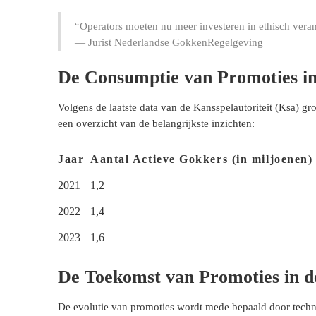
“Operators moeten nu meer investeren in ethisch veran
— Jurist Nederlandse GokkenRegelgeving
De Consumptie van Promoties in 
Volgens de laatste data van de Kansspelautoriteit (Ksa) gro
een overzicht van de belangrijkste inzichten:
Jaar
Aantal Actieve Gokkers (in miljoenen)
2021
1,2
2022
1,4
2023
1,6
De Toekomst van Promoties in 
De evolutie van promoties wordt mede bepaald door technolo