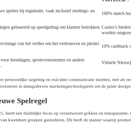
spelers bij registratie, vaak inclusief stortings- en
100% match bon
ingen gebaseerd op speelgedrag om klanten betrokken
Casino’s bieden
worden omgeze
rcentage van het verlies om het vertrouwen en plezier
10% cashback o
 voor feestdagen, sportevenementen en andere
Virtuele Nieuwj
.
e persoonlijke targeting en real-time communicatie inzetten, met als re
 investeren in datagedreven marketingtechnologieën om de juiste doelgro
euwe Spelregel
, heeft een duidelijke focus op verantwoord gokken en transparantie. P
 van kwetsbare groepen garanderen. Dit heeft de manier waarop prom