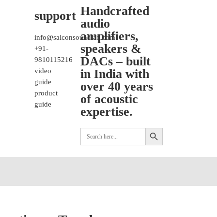
Handcrafted
support
audio
amplifiers,
info@salconsoundlab.com
speakers &
+91-
DACs – built
9810115216
video
in India with
guide
over 40 years
product
of acoustic
guide
expertise.
Search
SEARCH BUTTON
for: