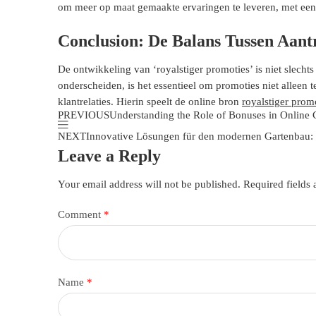
om meer op maat gemaakte ervaringen te leveren, met een
Conclusion: De Balans Tussen Aant
De ontwikkeling van ‘royalstiger promoties’ is niet slecht
onderscheiden, is het essentieel om promoties niet alleen
klantrelaties. Hierin speelt de online bron
royalstiger prom
PREVIOUS
Understanding the Role of Bonuses in Online
NEXT
Innovative Lösungen für den modernen Gartenbau: 
Leave a Reply
Your email address will not be published.
Required fields
Comment
*
Name
*