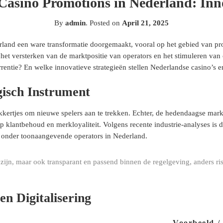
Casino Promotions in Nederland: Inn
By
admin
.
Posted on
April 21, 2025
erland een ware transformatie doorgemaakt, vooral op het gebied van pro
 het versterken van de marktpositie van operators en het stimuleren va
entie? En welke innovatieve strategieën stellen Nederlandse casino’s e
gisch Instrument
okkertjes om nieuwe spelers aan te trekken. Echter, de hedendaagse mar
 op klantbehoud en merkloyaliteit. Volgens recente industrie-analyses i
rt onder toonaangevende operators in Nederland.
 zijn, maar ook transparant en passend binnen de regelgeving, anders ri
n Digitalisering
Voorbeeld /