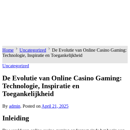
Home
Uncategorized
De Evolutie van Online Casino Gaming:
Technologie, Inspiratie en Toegankelijkheid
Uncategorized
De Evolutie van Online Casino Gaming:
Technologie, Inspiratie en
Toegankelijkheid
By
admin
.
Posted on
April 21, 2025
Inleiding