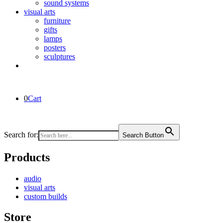
sound systems
visual arts
furniture
gifts
lamps
posters
sculptures
0
Cart
Search for:
Search Button
Products
audio
visual arts
custom builds
Store