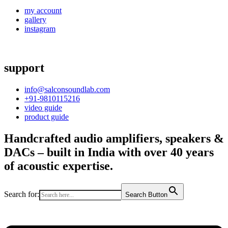
my account
gallery
instagram
support
info@salconsoundlab.com
+91-9810115216
video guide
product guide
Handcrafted audio amplifiers, speakers &
DACs – built in India with over 40 years
of acoustic expertise.
Search for:
Search Button