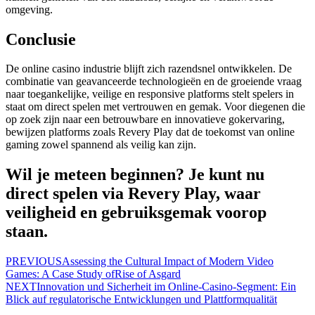
omgeving.
Conclusie
De online casino industrie blijft zich razendsnel ontwikkelen. De
combinatie van geavanceerde technologieën en de groeiende vraag
naar toegankelijke, veilige en responsive platforms stelt spelers in
staat om direct spelen met vertrouwen en gemak. Voor diegenen die
op zoek zijn naar een betrouwbare en innovatieve gokervaring,
bewijzen platforms zoals Revery Play dat de toekomst van online
gaming zowel spannend als veilig kan zijn.
Wil je meteen beginnen? Je kunt nu
direct spelen via Revery Play, waar
veiligheid en gebruiksgemak voorop
staan.
PREVIOUS
Assessing the Cultural Impact of Modern Video
Games: A Case Study ofRise of Asgard
NEXT
Innovation und Sicherheit im Online-Casino-Segment: Ein
Blick auf regulatorische Entwicklungen und Plattformqualität