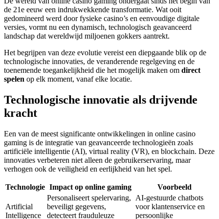
De wereld van online casino gaming ondergaat sinds het begin van
de 21e eeuw een indrukwekkende transformatie. Wat ooit
gedomineerd werd door fysieke casino’s en eenvoudige digitale
versies, vormt nu een dynamisch, technologisch geavanceerd
landschap dat wereldwijd miljoenen gokkers aantrekt.
Het begrijpen van deze evolutie vereist een diepgaande blik op de
technologische innovaties, de veranderende regelgeving en de
toenemende toegankelijkheid die het mogelijk maken om
direct
spelen
op elk moment, vanaf elke locatie.
Technologische innovatie als drijvende
kracht
Een van de meest significante ontwikkelingen in online casino
gaming is de integratie van geavanceerde technologieën zoals
artificiële intelligentie (AI), virtual reality (VR), en blockchain. Deze
innovaties verbeteren niet alleen de gebruikerservaring, maar
verhogen ook de veiligheid en eerlijkheid van het spel.
Technologie
Impact op online gaming
Voorbeeld
Personaliseert spelervaring,
AI-gestuurde chatbots
Artificial
beveiligt gegevens,
voor klantenservice en
Intelligence
detecteert frauduleuze
persoonlijke