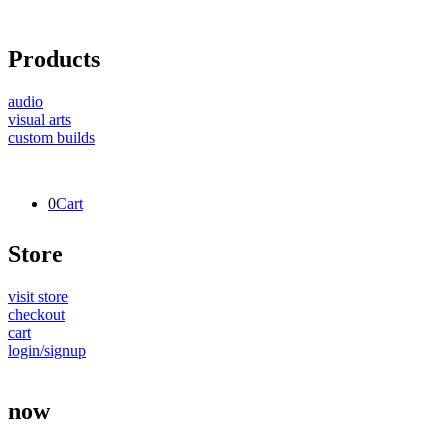
Products
audio
visual arts
custom builds
0
Cart
Store
visit store
checkout
cart
login/signup
now