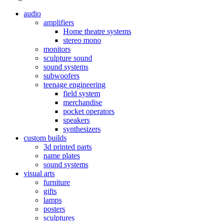
audio
amplifiers
Home theatre systems
stereo mono
monitors
sculpture sound
sound systems
subwoofers
teenage engineering
field system
merchandise
pocket operators
speakers
synthesizers
custom builds
3d printed parts
name plates
sound systems
visual arts
furniture
gifts
lamps
posters
sculptures