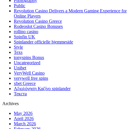
Photography
Public
Revolution Casino Delivers a Modern Gaming Experience for
Online Players
Revolution Casino Greece
Rodeoslot Casino Bonuses
rollino casino
Spinfin UK
Spinlander officielle hjemmeside
Style
Texs
tonyspins Bonus
Uncategorized
Unibet
VeryWell Casino
verywell free spins
xbet Greece
Αξιολόγηση Καζίνο spinlander
Текста
Archives
May 2026
April 2026
March 2026
February 2026