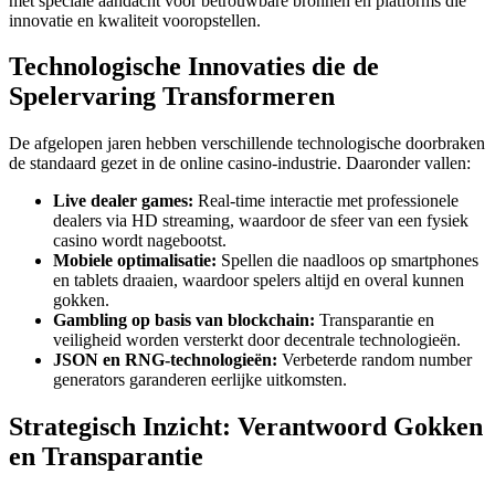
met speciale aandacht voor betrouwbare bronnen en platforms die
innovatie en kwaliteit vooropstellen.
Technologische Innovaties die de
Spelervaring Transformeren
De afgelopen jaren hebben verschillende technologische doorbraken
de standaard gezet in de online casino-industrie. Daaronder vallen:
Live dealer games:
Real-time interactie met professionele
dealers via HD streaming, waardoor de sfeer van een fysiek
casino wordt nagebootst.
Mobiele optimalisatie:
Spellen die naadloos op smartphones
en tablets draaien, waardoor spelers altijd en overal kunnen
gokken.
Gambling op basis van blockchain:
Transparantie en
veiligheid worden versterkt door decentrale technologieën.
JSON en RNG-technologieën:
Verbeterde random number
generators garanderen eerlijke uitkomsten.
Strategisch Inzicht: Verantwoord Gokken
en Transparantie