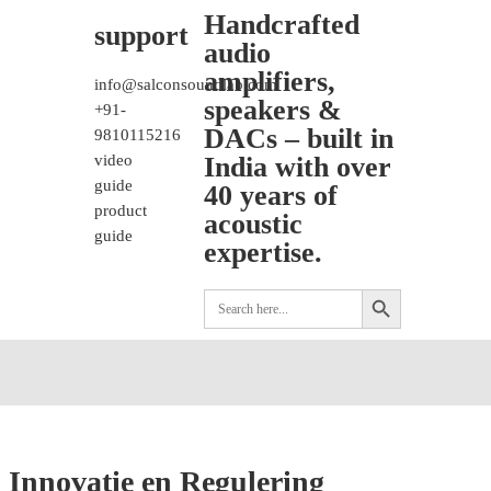
Handcrafted
support
audio
amplifiers,
info@salconsoundlab.com
speakers &
+91-
DACs – built in
9810115216
video
India with over
guide
40 years of
product
acoustic
guide
expertise.
Search
SEARCH BUTTON
for:
Innovatie en Regulering