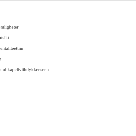
emligheter
utsikt
ntaliteettiin
e
n uhkapeliviihdykkeeseen