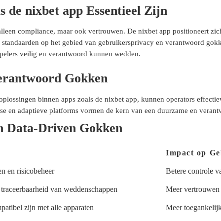
s de
nixbet app
Essentieel Zijn
lleen compliance, maar ook vertrouwen. De nixbet app positioneert zich
tandaarden op het gebied van gebruikersprivacy en verantwoord gokken.
spelers veilig en verantwoord kunnen wedden.
Verantwoord Gokken
lossingen binnen apps zoals de nixbet app, kunnen operators effectiev
yse en adaptieve platforms vormen de kern van een duurzame en veran
en Data-Driven Gokken
Impact op Ge
n en risicobeheer
Betere controle 
n traceerbaarheid van weddenschappen
Meer vertrouwen e
mpatibel zijn met alle apparaten
Meer toegankelijk