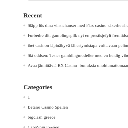
Recent
Släpp lös dina vinstchanser med Flax casino säkerhetsh
Forbedre ditt gamblingspill: nyt en prestisjefylt fremtids
ibet casinon läpinäkyvä lähestymistapa voittavaan pelime
Slå oddsen: Tester gamblingmodeller med en heldig vib
Avaa jännittäviä RX Casino -bonuksia unohtumattomaa
Categories
1
Betano Casino Spellen
bigclash greece
CapoSpin Ελλάδα