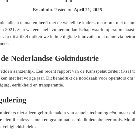
By
admin
.
Posted on
April 21, 2025
iet alleen te maken heeft met de wettelijke kaders, maar ook met tech
n 2021, zien we een snel evoluerend landschap waarin operators naast 
n. In dit artikel duiken we in hoe digitale innovatie, met name via bet
ners.
de Nederlandse Gokindustrie
edden aanzienlijk. Een recent rapport van de Kansspelautoriteit (Ksa)
ken met het vorige jaar. Dit benadrukt de noodzaak voor operators om t
ging, eerlijkheid en transparantie.
gulering
nbieders niet alleen gebruik maken van actuele technologieën, maar ook
 identificatiesystemen en geautomatiseerde limietenbeheer tools. Mobile
 veiligheidsbeleid.