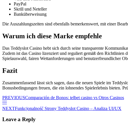
PayPal
Skrill und Neteller
Banküberweisung
Die Auszahlungszeiten sind ebenfalls bemerkenswert, mit einer Bear
Warum ich diese Marke empfehle
Das Teddyslot Casino hebt sich durch seine transparente Kommunikat
Zudem ist das Casino lizenziert und reguliert gemäß den Richtlinien 
Spielauswahl, fairen Wettanforderungen und benutzerfreundlicher Obe
Fazit
Zusammenfassend lässt sich sagen, dass die neuen Spiele im Teddyslot
Bonusbedingungen freuen, die ein lohnendes Spielerlebnis bieten. Prü
PREVIOUS
Comparación de Bonos: telbet casino vs Otros Casinos
NEXT
Funkcjonalność Strony Teddyslot Casino – Analiza UI/UX
Leave a Reply