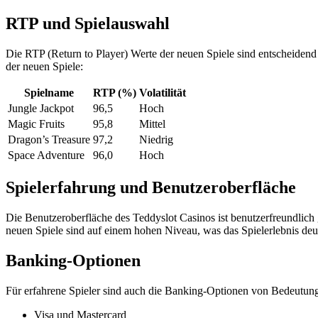
RTP und Spielauswahl
Die RTP (Return to Player) Werte der neuen Spiele sind entscheidend 
der neuen Spiele:
Spielname
RTP (%)
Volatilität
Jungle Jackpot
96,5
Hoch
Magic Fruits
95,8
Mittel
Dragon’s Treasure
97,2
Niedrig
Space Adventure
96,0
Hoch
Spielerfahrung und Benutzeroberfläche
Die Benutzeroberfläche des Teddyslot Casinos ist benutzerfreundlich ge
neuen Spiele sind auf einem hohen Niveau, was das Spielerlebnis deut
Banking-Optionen
Für erfahrene Spieler sind auch die Banking-Optionen von Bedeutung.
Visa und Mastercard