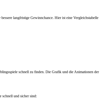
bessere langfristige Gewinnchance. Hier ist eine Vergleichstabelle
ieblingsspiele schnell zu finden. Die Grafik und die Animationen der
 schnell und sicher sind: