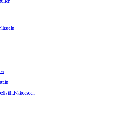
hüllen
hlüsseln
ter
ttiin
eliviihdykkeeseen