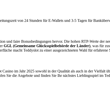
beitungszeit von 24 Stunden für E-Wallets und 3-5 Tagen für Banküber
ion und faire Bonusbedingungen hervor. Die hohen RTP-Werte der neue
der
GGL (Gemeinsame Glücksspielbehörde der Länder)
, was für zu
rfläche macht Teddyslot zu einer ausgezeichneten Wahl für erfahrene S
 Casino im Jahr 2025 sowohl in der Qualität als auch in der Vielfalt 
fen Sie die Angebote und finden Sie Ihr nächstes Lieblingsspiel im Te