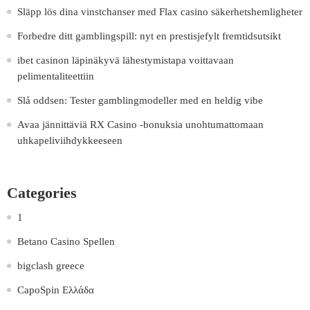
Släpp lös dina vinstchanser med Flax casino säkerhetshemligheter
Forbedre ditt gamblingspill: nyt en prestisjefylt fremtidsutsikt
ibet casinon läpinäkyvä lähestymistapa voittavaan
pelimentaliteettiin
Slå oddsen: Tester gamblingmodeller med en heldig vibe
Avaa jännittäviä RX Casino -bonuksia unohtumattomaan
uhkapeliviihdykkeeseen
Categories
1
Betano Casino Spellen
bigclash greece
CapoSpin Ελλάδα