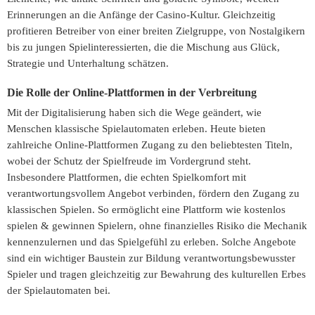
Erinnerungen an die Anfänge der Casino-Kultur. Gleichzeitig
profitieren Betreiber von einer breiten Zielgruppe, von Nostalgikern
bis zu jungen Spielinteressierten, die die Mischung aus Glück,
Strategie und Unterhaltung schätzen.
Die Rolle der Online-Plattformen in der Verbreitung
Mit der Digitalisierung haben sich die Wege geändert, wie
Menschen klassische Spielautomaten erleben. Heute bieten
zahlreiche Online-Plattformen Zugang zu den beliebtesten Titeln,
wobei der Schutz der Spielfreude im Vordergrund steht.
Insbesondere Plattformen, die echten Spielkomfort mit
verantwortungsvollem Angebot verbinden, fördern den Zugang zu
klassischen Spielen. So ermöglicht eine Plattform wie kostenlos
spielen & gewinnen Spielern, ohne finanzielles Risiko die Mechanik
kennenzulernen und das Spielgefühl zu erleben. Solche Angebote
sind ein wichtiger Baustein zur Bildung verantwortungsbewusster
Spieler und tragen gleichzeitig zur Bewahrung des kulturellen Erbes
der Spielautomaten bei.