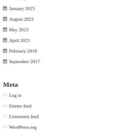
January 2025
August 2023
May 2023
April 2023
February 2018
September 2017
Meta
Log in
Entries feed
Comments feed
WordPress.org