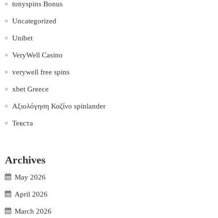
tonyspins Bonus
Uncategorized
Unibet
VeryWell Casino
verywell free spins
xbet Greece
Αξιολόγηση Καζίνο spinlander
Текста
Archives
May 2026
April 2026
March 2026