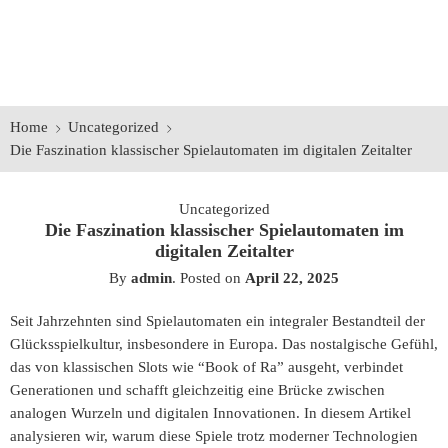
Home
Uncategorized
Die Faszination klassischer Spielautomaten im digitalen Zeitalter
Uncategorized
Die Faszination klassischer Spielautomaten im
digitalen Zeitalter
By
admin
.
Posted on
April 22, 2025
Seit Jahrzehnten sind Spielautomaten ein integraler Bestandteil der
Glücksspielkultur, insbesondere in Europa. Das nostalgische Gefühl,
das von klassischen Slots wie “Book of Ra” ausgeht, verbindet
Generationen und schafft gleichzeitig eine Brücke zwischen
analogen Wurzeln und digitalen Innovationen. In diesem Artikel
analysieren wir, warum diese Spiele trotz moderner Technologien