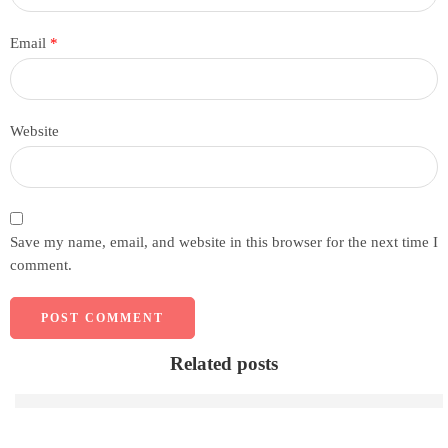
Email
*
Website
Save my name, email, and website in this browser for the next time I
comment.
Related posts
Revolution im urbanen Nahverkehr: Elektroroller und innovative 