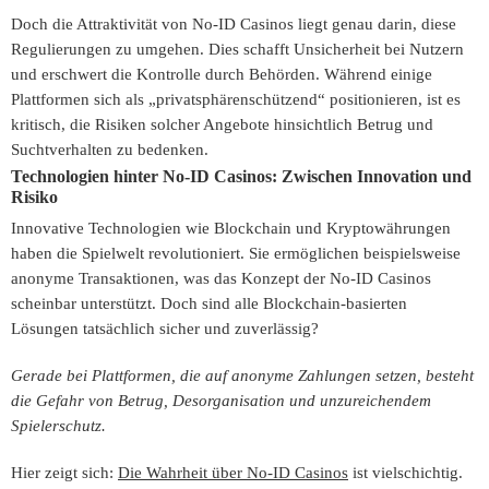
Doch die Attraktivität von No-ID Casinos liegt genau darin, diese
Regulierungen zu umgehen. Dies schafft Unsicherheit bei Nutzern
und erschwert die Kontrolle durch Behörden. Während einige
Plattformen sich als „privatsphärenschützend“ positionieren, ist es
kritisch, die Risiken solcher Angebote hinsichtlich Betrug und
Suchtverhalten zu bedenken.
Technologien hinter No-ID Casinos: Zwischen Innovation und
Risiko
Innovative Technologien wie Blockchain und Kryptowährungen
haben die Spielwelt revolutioniert. Sie ermöglichen beispielsweise
anonyme Transaktionen, was das Konzept der No-ID Casinos
scheinbar unterstützt. Doch sind alle Blockchain-basierten
Lösungen tatsächlich sicher und zuverlässig?
Gerade bei Plattformen, die auf anonyme Zahlungen setzen, besteht
die Gefahr von Betrug, Desorganisation und unzureichendem
Spielerschutz.
Hier zeigt sich:
Die Wahrheit über No-ID Casinos
ist vielschichtig.