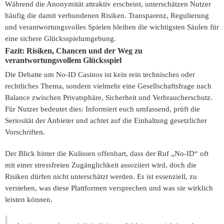
Während die Anonymität attraktiv erscheint, unterschätzen Nutzer
häufig die damit verbundenen Risiken. Transparenz, Regulierung
und verantwortungsvolles Spielen bleiben die wichtigsten Säulen für
eine sichere Glücksspielumgebung.
Fazit: Risiken, Chancen und der Weg zu
verantwortungsvollem Glücksspiel
Die Debatte um No-ID Casinos ist kein rein technisches oder
rechtliches Thema, sondern vielmehr eine Gesellschaftsfrage nach
Balance zwischen Privatsphäre, Sicherheit und Verbraucherschutz.
Für Nutzer bedeutet dies: Informiert euch umfassend, prüft die
Seriosität der Anbieter und achtet auf die Einhaltung gesetzlicher
Vorschriften.
Der Blick hinter die Kulissen offenbart, dass der Ruf „No-ID“ oft
mit einer stressfreien Zugänglichkeit assoziiert wird, doch die
Risiken dürfen nicht unterschätzt werden. Es ist essenziell, zu
verstehen, was diese Plattformen versprechen und was sie wirklich
leisten können.