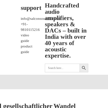
Handcrafted
support
audio
amplifiers,
info@salconsoundlab.com
speakers &
+91-
DACs – built in
9810115216
video
India with over
guide
40 years of
product
acoustic
guide
expertise.
Search
SEARCH BUTTON
for:
 gesellschaftlicher Wandel