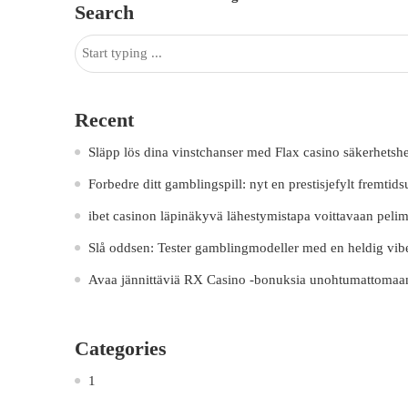
Search
Recent
Släpp lös dina vinstchanser med Flax casino säkerhetsh
Forbedre ditt gamblingspill: nyt en prestisjefylt fremtids
ibet casinon läpinäkyvä lähestymistapa voittavaan pelime
Slå oddsen: Tester gamblingmodeller med en heldig vib
Avaa jännittäviä RX Casino -bonuksia unohtumattomaa
Categories
1