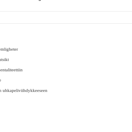
emligheter
utsikt
ntaliteettiin
e
n uhkapeliviihdykkeeseen