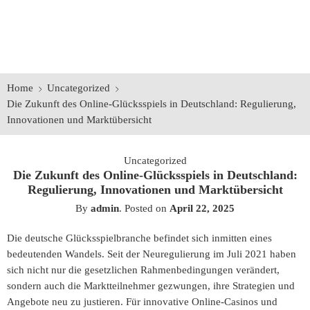
Home
Uncategorized
Die Zukunft des Online-Glücksspiels in Deutschland: Regulierung,
Innovationen und Marktübersicht
Uncategorized
Die Zukunft des Online-Glücksspiels in Deutschland:
Regulierung, Innovationen und Marktübersicht
By
admin
.
Posted on
April 22, 2025
Die deutsche Glücksspielbranche befindet sich inmitten eines
bedeutenden Wandels. Seit der Neuregulierung im Juli 2021 haben
sich nicht nur die gesetzlichen Rahmenbedingungen verändert,
sondern auch die Marktteilnehmer gezwungen, ihre Strategien und
Angebote neu zu justieren. Für innovative Online-Casinos und