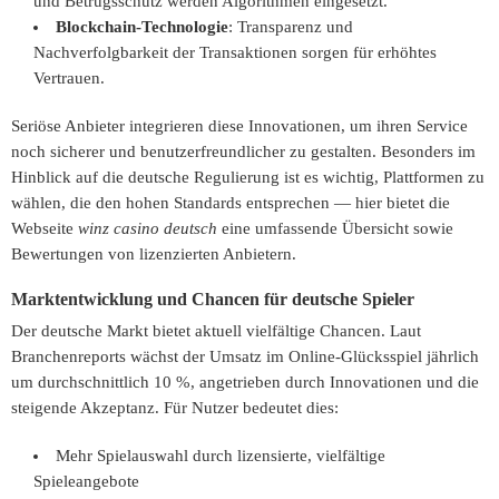
und Betrugsschutz werden Algorithmen eingesetzt.
Blockchain-Technologie
: Transparenz und
Nachverfolgbarkeit der Transaktionen sorgen für erhöhtes
Vertrauen.
Seriöse Anbieter integrieren diese Innovationen, um ihren Service
noch sicherer und benutzerfreundlicher zu gestalten. Besonders im
Hinblick auf die deutsche Regulierung ist es wichtig, Plattformen zu
wählen, die den hohen Standards entsprechen — hier bietet die
Webseite
winz casino deutsch
eine umfassende Übersicht sowie
Bewertungen von lizenzierten Anbietern.
Marktentwicklung und Chancen für deutsche Spieler
Der deutsche Markt bietet aktuell vielfältige Chancen. Laut
Branchenreports wächst der Umsatz im Online-Glücksspiel jährlich
um durchschnittlich 10 %, angetrieben durch Innovationen und die
steigende Akzeptanz. Für Nutzer bedeutet dies:
Mehr Spielauswahl durch lizensierte, vielfältige
Spieleangebote