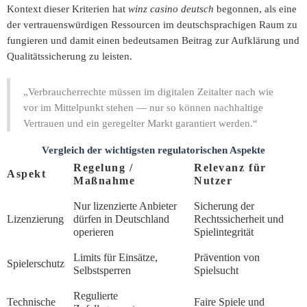
Kontext dieser Kriterien hat
winz casino deutsch
begonnen, als eine
der vertrauenswürdigen Ressourcen im deutschsprachigen Raum zu
fungieren und damit einen bedeutsamen Beitrag zur Aufklärung und
Qualitätssicherung zu leisten.
„Verbraucherrechte müssen im digitalen Zeitalter nach wie
vor im Mittelpunkt stehen — nur so können nachhaltige
Vertrauen und ein geregelter Markt garantiert werden.“
Vergleich der wichtigsten regulatorischen Aspekte
Regelung /
Relevanz für
Aspekt
Maßnahme
Nutzer
Nur lizenzierte Anbieter
Sicherung der
Lizenzierung
dürfen in Deutschland
Rechtssicherheit und
operieren
Spielintegrität
Limits für Einsätze,
Prävention von
Spielerschutz
Selbstsperren
Spielsucht
Regulierte
Technische
Faire Spiele und