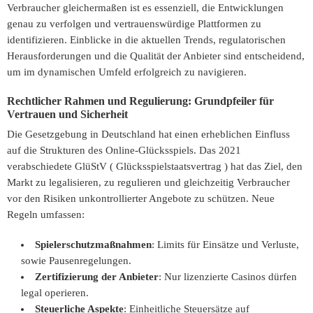
Verbraucher gleichermaßen ist es essenziell, die Entwicklungen
genau zu verfolgen und vertrauenswürdige Plattformen zu
identifizieren. Einblicke in die aktuellen Trends, regulatorischen
Herausforderungen und die Qualität der Anbieter sind entscheidend,
um im dynamischen Umfeld erfolgreich zu navigieren.
Rechtlicher Rahmen und Regulierung: Grundpfeiler für
Vertrauen und Sicherheit
Die Gesetzgebung in Deutschland hat einen erheblichen Einfluss
auf die Strukturen des Online-Glücksspiels. Das 2021
verabschiedete GlüStV ( Glücksspielstaatsvertrag ) hat das Ziel, den
Markt zu legalisieren, zu regulieren und gleichzeitig Verbraucher
vor den Risiken unkontrollierter Angebote zu schützen. Neue
Regeln umfassen:
Spielerschutzmaßnahmen
: Limits für Einsätze und Verluste,
sowie Pausenregelungen.
Zertifizierung der Anbieter
: Nur lizenzierte Casinos dürfen
legal operieren.
Steuerliche Aspekte
: Einheitliche Steuersätze auf