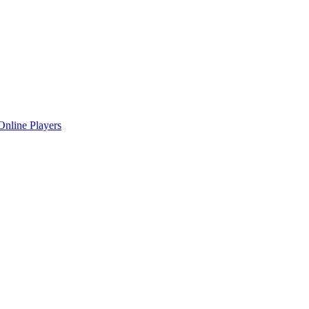
Online Players