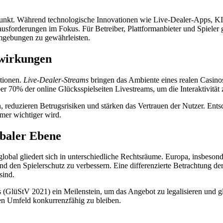
unkt. Während technologische Innovationen wie Live-Dealer-Apps, KI-
erausforderungen im Fokus. Für Betreiber, Plattformanbieter und Spieler
umgebungen zu gewährleisten.
swirkungen
ationen.
Live-Dealer-Streams
bringen das Ambiente eines realen Casinos
r 70% der online Glücksspielseiten Livestreams, um die Interaktivität z
reduzieren Betrugsrisiken und stärken das Vertrauen der Nutzer. Entsc
mer wichtiger wird.
obaler Ebene
lobal gliedert sich in unterschiedliche Rechtsräume. Europa, insbeson
 den Spielerschutz zu verbessern. Eine differenzierte Betrachtung der 
sind.
(GlüStV 2021) ein Meilenstein, um das Angebot zu legalisieren und gleic
ten Umfeld konkurrenzfähig zu bleiben.