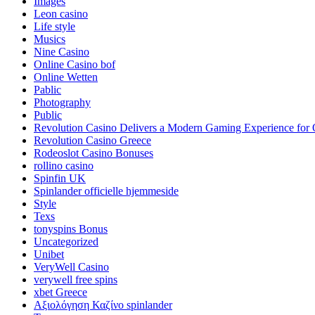
Images
Leon casino
Life style
Musics
Nine Casino
Online Casino bof
Online Wetten
Pablic
Photography
Public
Revolution Casino Delivers a Modern Gaming Experience for 
Revolution Casino Greece
Rodeoslot Casino Bonuses
rollino casino
Spinfin UK
Spinlander officielle hjemmeside
Style
Texs
tonyspins Bonus
Uncategorized
Unibet
VeryWell Casino
verywell free spins
xbet Greece
Αξιολόγηση Καζίνο spinlander