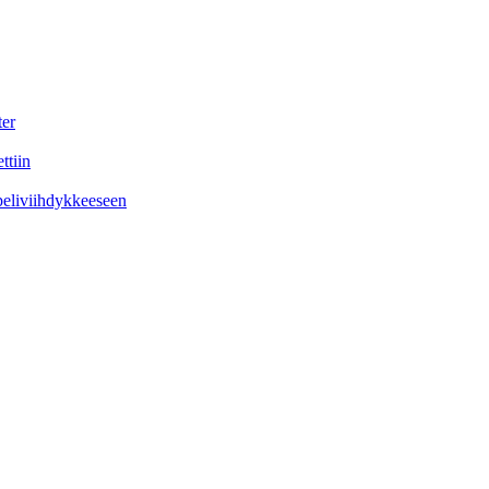
ter
ttiin
eliviihdykkeeseen