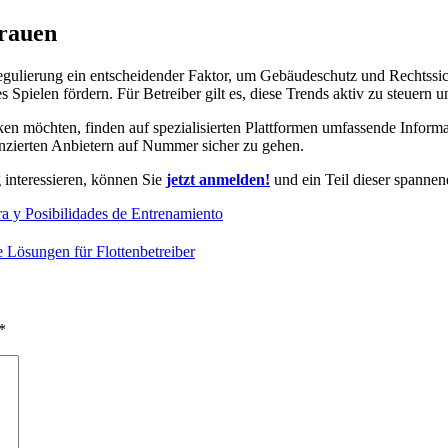
trauen
Regulierung ein entscheidender Faktor, um Gebäudeschutz und Rechtssic
 Spielen fördern. Für Betreiber gilt es, diese Trends aktiv zu steuern u
ecken möchten, finden auf spezialisierten Plattformen umfassende Inform
zenzierten Anbietern auf Nummer sicher zu gehen.
 interessieren, können Sie
jetzt anmelden!
und ein Teil dieser spanne
ra y Posibilidades de Entrenamiento
 Lösungen für Flottenbetreiber
*