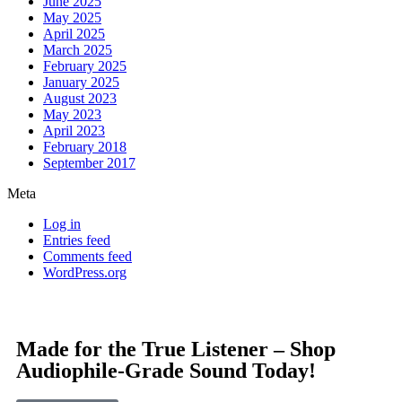
June 2025
May 2025
April 2025
March 2025
February 2025
January 2025
August 2023
May 2023
April 2023
February 2018
September 2017
Meta
Log in
Entries feed
Comments feed
WordPress.org
Made for the True Listener – Shop
Audiophile-Grade Sound Today!