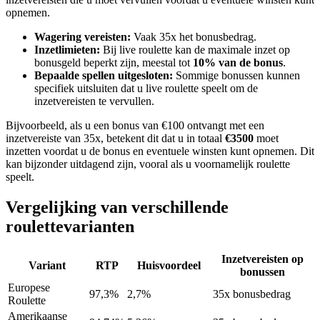
opnemen.
Wagering vereisten:
Vaak 35x het bonusbedrag.
Inzetlimieten:
Bij live roulette kan de maximale inzet op
bonusgeld beperkt zijn, meestal tot
10% van de bonus
.
Bepaalde spellen uitgesloten:
Sommige bonussen kunnen
specifiek uitsluiten dat u live roulette speelt om de
inzetvereisten te vervullen.
Bijvoorbeeld, als u een bonus van €100 ontvangt met een
inzetvereiste van 35x, betekent dit dat u in totaal
€3500
moet
inzetten voordat u de bonus en eventuele winsten kunt opnemen. Dit
kan bijzonder uitdagend zijn, vooral als u voornamelijk roulette
speelt.
Vergelijking van verschillende
roulettevarianten
Inzetvereisten op
Variant
RTP
Huisvoordeel
bonussen
Europese
97,3%
2,7%
35x bonusbedrag
Roulette
Amerikaanse