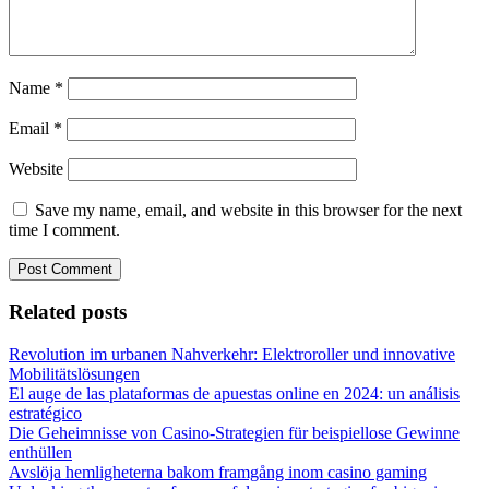
Name
*
Email
*
Website
Save my name, email, and website in this browser for the next
time I comment.
Related posts
Revolution im urbanen Nahverkehr: Elektroroller und innovative
Mobilitätslösungen
El auge de las plataformas de apuestas online en 2024: un análisis
estratégico
Die Geheimnisse von Casino-Strategien für beispiellose Gewinne
enthüllen
Avslöja hemligheterna bakom framgång inom casino gaming