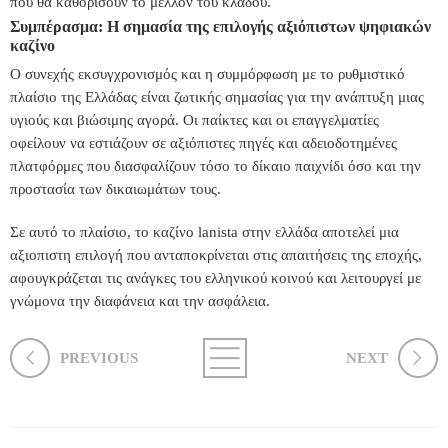
που θα καθορίσουν το μέλλον του κλάδου.
Συμπέρασμα: Η σημασία της επιλογής αξιόπιστων ψηφιακών
καζίνο
Ο συνεχής εκσυγχρονισμός και η συμμόρφωση με το ρυθμιστικό
πλαίσιο της Ελλάδας είναι ζωτικής σημασίας για την ανάπτυξη μιας
υγιούς και βιώσιμης αγορά. Οι παίκτες και οι επαγγελματίες
οφείλουν να εστιάζουν σε αξιόπιστες πηγές και αδειοδοτημένες
πλατφόρμες που διασφαλίζουν τόσο το δίκαιο παιχνίδι όσο και την
προστασία των δικαιωμάτων τους.
Σε αυτό το πλαίσιο, το καζίνο lanista στην ελλάδα αποτελεί μια
αξιοπιστη επιλογή που ανταποκρίνεται στις απαιτήσεις της εποχής,
αφουγκράζεται τις ανάγκες του ελληνικού κοινού και λειτουργεί με
γνώμονα την διαφάνεια και την ασφάλεια.
PREVIOUS
NEXT