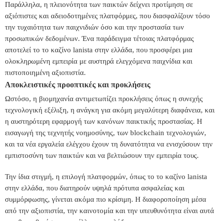
Παράλληλα, η πλειονότητα των παικτών δείχνει προτίμηση σε
αξιόπιστες και αδειοδοτημένες πλατφόρμες, που διασφαλίζουν τόσο
την τυχαιότητα των παιχνιδιών όσο και την προστασία των
προσωπικών δεδομένων. Ένα παράδειγμα τέτοιας πλατφόρμας
αποτελεί το το καζίνο lanista στην ελλάδα, που προσφέρει μια
ολοκληρωμένη εμπειρία με αυστηρά ελεγχόμενα παιχνίδια και
πιστοποιημένη αξιοπιστία.
Αποκλειστικές προοπτικές και προκλήσεις
Ωστόσο, η βιομηχανία αντιμετωπίζει προκλήσεις όπως η συνεχής
τεχνολογική εξέλιξη, η ανάγκη για ακόμη μεγαλύτερη διαφάνεια, και
η αυστηρότερη εφαρμογή των κανόνων παικτικής προστασίας. Η
εισαγωγή της τεχνητής νοημοσύνης, των blockchain τεχνολογιών,
και τα νέα εργαλεία ελέγχου έχουν τη δυνατότητα να ενισχύσουν την
εμπιστοσύνη των παικτών και να βελτιώσουν την εμπειρία τους.
Την ίδια στιγμή, η επιλογή πλατφορμών, όπως το το καζίνο lanista
στην ελλάδα, που διατηρούν υψηλά πρότυπα ασφαλείας και
συμμόρφωσης, γίνεται ακόμα πιο κρίσιμη. Η διαφοροποίηση μέσα
από την αξιοπιστία, την καινοτομία και την υπευθυνότητα είναι αυτά