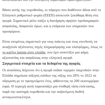
Βάσει αυτής της νομοθεσίας, οι πάροχοι που διαθέτουν άδεια από το
Ελληνικό ρυθμιστικό φορέα (ΕΕΕΠ) αποκτούν ξεκάθαρη θέση στη
αγορά. Σημαντικό ρόλο παίζει η διατήρηση υψηλών προδιαγραφών
ασφαλείας, διαφανών όρων, και η επάρκεια των υπηρεσιών που
προσφέρουν.
Είναι επομένως σημαντικό για τους παίκτες και τους επενδυτές να
αναζητούν αξιόπιστες πηγές πληροφόρησης και πλατφόρμες, όπως το
το καζίνο lanista στην ελλάδα
, που έχει αναπτύξει μια φήμη
αξιοπιστίας και ασφάλειας στην ελληνική αγορά.
Συγκριτικά στοιχεία και τα δεδομένα της αγοράς
Οι αναλύσεις δείχνουν ότι η αγορά online τυχερών παιχνιδιών στην
Ελλάδα σημείωσε αύξηση εσόδων της τάξης του
28%
το 2022 σε
σύγκριση με το προηγούμενο έτος, φθάνοντας τα 200 εκατομμύρια
ευρώ. Η περιοχή αυτή παρουσιάζει μια σταθερή τάση επέκτασης,
παρά την αυστηρή νομοθεσία και την αυξανόμενη διεθνή
ανταγωνιστικότητα.