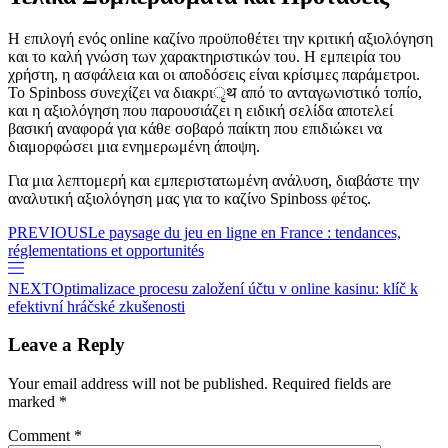
Η επιλογή ενός online καζίνο προϋποθέτει την κριτική αξιολόγηση
και το καλή γνώση των χαρακτηριστικών του. Η εμπειρία του
χρήστη, η ασφάλεια και οι αποδόσεις είναι κρίσιμες παράμετροι.
Το Spinboss συνεχίζει να διακριृथ από το ανταγωνιστικό τοπίο,
και η αξιολόγηση που παρουσιάζει η ειδική σελίδα αποτελεί
βασική αναφορά για κάθε σοβαρό παίκτη που επιδιώκει να
διαμορφώσει μια ενημερωμένη άποψη.
Για μια λεπτομερή και εμπεριστατωμένη ανάλυση, διαβάστε την
αναλυτική αξιολόγηση μας για το καζίνο Spinboss φέτος.
PREVIOUS
Le paysage du jeu en ligne en France : tendances,
réglementations et opportunités
NEXT
Optimalizace procesu založení účtu v online kasinu: klíč k
efektivní hráčské zkušenosti
Leave a Reply
Your email address will not be published.
Required fields are
marked
*
Comment
*