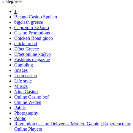
Categories
1
Betano Casino Spellen
bigclash greece
CapoSpin Ελλάδα
Casino Promotions
Chicken Road gioco
chickenroad
Efbet Greece
Efbet online καζίνο
Fashions magazine
Gambling
Images
Leon casino
Life style
Musics
Nine Casino
Online Casino bof
Online Wetten
Pablic
Photography
Public
Revolution Casino Delivers a Modern Gaming Experience for
Online Players