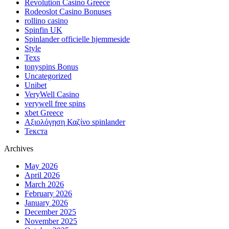
Revolution Casino Greece
Rodeoslot Casino Bonuses
rollino casino
Spinfin UK
Spinlander officielle hjemmeside
Style
Texs
tonyspins Bonus
Uncategorized
Unibet
VeryWell Casino
verywell free spins
xbet Greece
Αξιολόγηση Καζίνο spinlander
Текста
Archives
May 2026
April 2026
March 2026
February 2026
January 2026
December 2025
November 2025