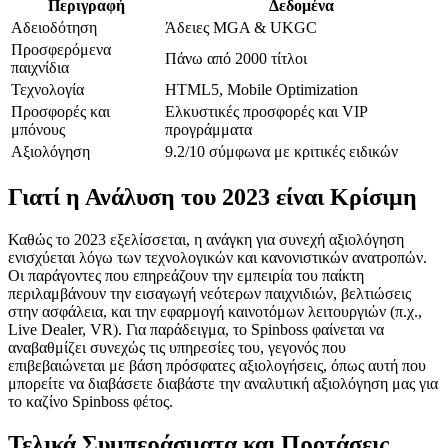
Περιγραφή
Δεδομένα
Αδειοδότηση
Άδειες MGA & UKGC
Προσφερόμενα
Πάνω από 2000 τίτλοι
παιχνίδια
Τεχνολογία
HTML5, Mobile Optimization
Προσφορές και
Ελκυστικές προσφορές και VIP
μπόνους
προγράμματα
Αξιολόγηση
9.2/10
σύμφωνα με κριτικές ειδικών
Γιατί η Ανάλυση του 2023 είναι Κρίσιμη
Καθώς το 2023 εξελίσσεται, η ανάγκη για συνεχή αξιολόγηση
ενισχύεται λόγω των τεχνολογικών και κανονιστικών ανατροπών.
Οι παράγοντες που επηρεάζουν την εμπειρία του παίκτη
περιλαμβάνουν την εισαγωγή νεότερων παιχνιδιών, βελτιώσεις
στην ασφάλεια, και την εφαρμογή καινοτόμων λειτουργιών (π.χ.,
Live Dealer, VR). Για παράδειγμα, το Spinboss φαίνεται να
αναβαθμίζει συνεχώς τις υπηρεσίες του, γεγονός που
επιβεβαιώνεται με βάση πρόσφατες αξιολογήσεις, όπως αυτή που
μπορείτε να διαβάσετε διαβάστε την αναλυτική αξιολόγηση μας για
το καζίνο Spinboss φέτος.
Τελικά Συμπεράσματα και Προτάσεις