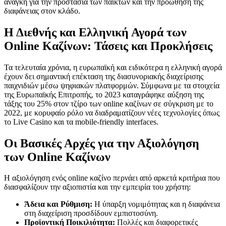
ανάγκη για την προστασία των παικτών και την προώθηση της
διαφάνειας στον κλάδο.
Η Διεθνής και Ελληνική Αγορά των
Online Καζίνων: Τάσεις και Προκλήσεις
Τα τελευταία χρόνια, η ευρωπαϊκή και ειδικότερα η ελληνική αγορά
έχουν δει σημαντική επέκταση της διασυνοριακής διαχείρισης
παιχνιδιών μέσω ψηφιακών πλατφορμών. Σύμφωνα με τα στοιχεία
της Ευρωπαϊκής Επιτροπής, το 2023 καταγράφηκε αύξηση της
τάξης του 25% στον τζίρο των online καζίνων σε σύγκριση με το
2022, με κορυφαίο ρόλο να διαδραματίζουν νέες τεχνολογίες όπως
το Live Casino και τα mobile-friendly interfaces.
Οι Βασικές Αρχές για την Αξιολόγηση
των Online Καζίνων
Η αξιολόγηση ενός online καζίνο περνάει από αρκετά κριτήρια που
διασφαλίζουν την αξιοπιστία και την εμπειρία του χρήστη:
Άδεια και Ρύθμιση:
Η ύπαρξη νομιμότητας και η διαφάνεια
στη διαχείριση προσδίδουν εμπιστοσύνη.
Προϊοντική Ποικιλιότητα:
Πολλές και διαφορετικές