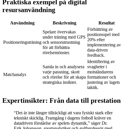
Praktiska exempel på digital
resursanvändning
Användning
Beskrivning
Resultat
Förbättring av
Spelare övervakas
positionsspel med
under träning med GPS
20% efter
Positioneringsträning
och sensorutrustning
implementering av
för att förbättra
data-driven
rörelsemönster.
feedback.
Identifiering av
Samla in och analysera
svagheter i
varje passning, skott
motståndarens
Matchanalys
och rörelse för att skapa
formationer och
strategiska insikter.
justering av lagets
taktik.
Expertinsikter: Från data till prestation
“Det är inte längre tillräckligt att vara fysiskt stark eller
tekniskt skicklig. Framgång i dagens fotboll kräver en
datadriven förståelse av spelets dynamik,” säger Dr.
Erik Johansson, sportanalytiker och golfprofessör med