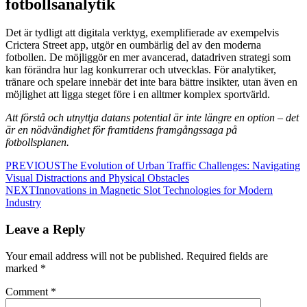
fotbollsanalytik
Det är tydligt att digitala verktyg, exemplifierade av exempelvis
Crictera Street app, utgör en oumbärlig del av den moderna
fotbollen. De möjliggör en mer avancerad, datadriven strategi som
kan förändra hur lag konkurrerar och utvecklas. För analytiker,
tränare och spelare innebär det inte bara bättre insikter, utan även en
möjlighet att ligga steget före i en alltmer komplex sportvärld.
Att förstå och utnyttja datans potential är inte längre en option – det
är en nödvändighet för framtidens framgångssaga på
fotbollsplanen.
PREVIOUS
The Evolution of Urban Traffic Challenges: Navigating
Visual Distractions and Physical Obstacles
NEXT
Innovations in Magnetic Slot Technologies for Modern
Industry
Leave a Reply
Your email address will not be published.
Required fields are
marked
*
Comment
*