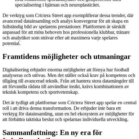
specialisering i hjärnan och neuroplasticitet.
De verktyg som Crictera Street app exemplifierar dessa trender, där
avancerad datainsamling och analys konvergerar för att skapa en
fullständig bild av spelarens prestationer. Plattformen är särskilt
anpassad för att möta behoven hos professionella klubbar, tränare
och analytiker som strävar efter att maximera varje spelares
potential.
Framtidens möjligheter och utmaningar
Digitalisering erbjuder enorma möjligheter att förnya hur football
analyseras och utövas. Men det ställer också krav på kompetens och
tillgång till avancerad teknik. Från att hantera stora datamängder till
att förvandla rådata till användbar insikt, krävs kombinationen av
teknisk kompetens och sportvetenskap.
Det är tydligt att plattformar som Crictera Street app spelar en central
roll i att driva denna transformation. De erbjuder inte bara ett
verktyg för datainsamling, utan en hel ekosystem av möjligheter för
att förbättra taktiska beslut och spelarnas individuella utveckling.
Sammanfattning: En ny era för