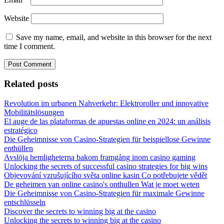
Website
Save my name, email, and website in this browser for the next
time I comment.
Related posts
Revolution im urbanen Nahverkehr: Elektroroller und innovative
Mobilitätslösungen
El auge de las plataformas de apuestas online en 2024: un análisis
estratégico
Die Geheimnisse von Casino-Strategien für beispiellose Gewinne
enthüllen
Avslöja hemligheterna bakom framgång inom casino gaming
Unlocking the secrets of successful casino strategies for big wins
Objevování vzrušujícího světa online kasin Co potřebujete vědět
De geheimen van online casino's onthullen Wat je moet weten
Die Geheimnisse von Casino-Strategien für maximale Gewinne
entschlüsseln
Discover the secrets to winning big at the casino
Unlocking the secrets to winning big at the casino