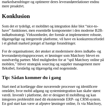
markedsændringer og optimerer deres leverandørrelationer endnu
mere proaktivt.
Konklusion
Som det er tydeligt, er mobilitet og integration ikke blot “nice-to-
have” funktioner, men essentielle komponenter i den moderne B2B-
indkøbsstrategi. Virksomheder, der formår at implementere robuste,
tilgængelige og integrerede platforme, vil have en konkurrencefordel
i et globalt marked præget af hastige forandringer.
For de organisationer, der ønsker at modernisere deres indkøbs- og
leverandørstyringsprocesser, er løsninger som Matchory blevet en
uundværlig partner. Med muligheden for at “spil Matchory online på
mobilen,” bliver strategisk sourcing og supplier management mere
fleksibel, forståelig og tilgængelig end nogensinde.
Tip: Sådan kommer du i gang
Start med at kortlægge dine nuværende processer og identificere
områder, hvor mobil adgang og systemintegration kan skabe størst
værdi. Investér i platforme, der er designet til mobilbrug og kan
integreres problemfrit med dit eksisterende ERP- og CRM-system.
En god start kan være at afprøve løsninger online, fx via Matchory,