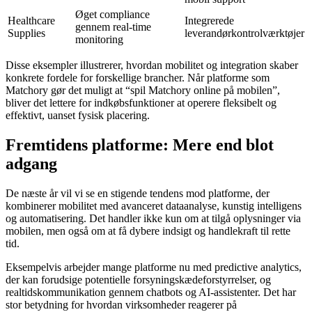
Øget compliance
Healthcare
Integrerede
gennem real-time
Supplies
leverandørkontrolværktøjer
monitoring
Disse eksempler illustrerer, hvordan mobilitet og integration skaber
konkrete fordele for forskellige brancher. Når platforme som
Matchory gør det muligt at “spil Matchory online på mobilen”,
bliver det lettere for indkøbsfunktioner at operere fleksibelt og
effektivt, uanset fysisk placering.
Fremtidens platforme: Mere end blot
adgang
De næste år vil vi se en stigende tendens mod platforme, der
kombinerer mobilitet med avanceret dataanalyse, kunstig intelligens
og automatisering. Det handler ikke kun om at tilgå oplysninger via
mobilen, men også om at få dybere indsigt og handlekraft til rette
tid.
Eksempelvis arbejder mange platforme nu med predictive analytics,
der kan forudsige potentielle forsyningskædeforstyrrelser, og
realtidskommunikation gennem chatbots og AI-assistenter. Det har
stor betydning for hvordan virksomheder reagerer på