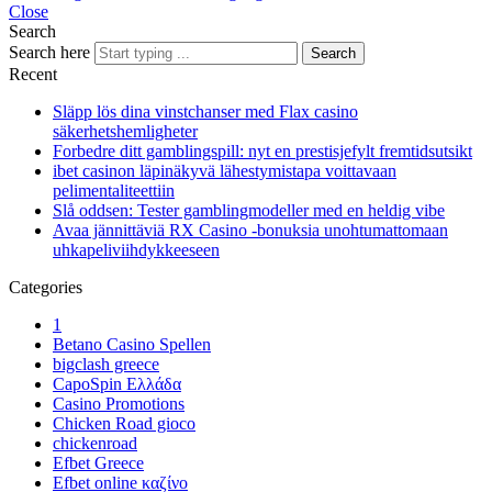
Close
Search
Search here
Search
Recent
Släpp lös dina vinstchanser med Flax casino
säkerhetshemligheter
Forbedre ditt gamblingspill: nyt en prestisjefylt fremtidsutsikt
ibet casinon läpinäkyvä lähestymistapa voittavaan
pelimentaliteettiin
Slå oddsen: Tester gamblingmodeller med en heldig vibe
Avaa jännittäviä RX Casino -bonuksia unohtumattomaan
uhkapeliviihdykkeeseen
Categories
1
Betano Casino Spellen
bigclash greece
CapoSpin Ελλάδα
Casino Promotions
Chicken Road gioco
chickenroad
Efbet Greece
Efbet online καζίνο