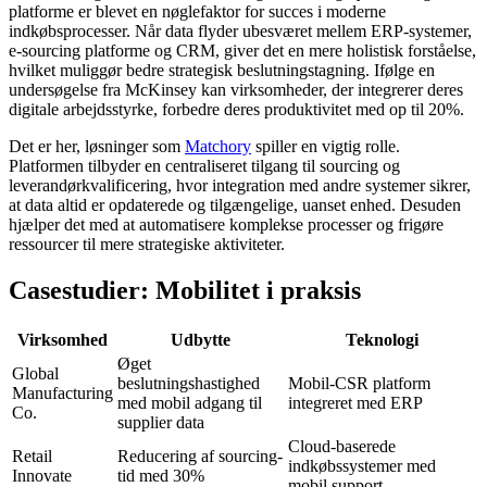
platforme er blevet en nøglefaktor for succes i moderne
indkøbsprocesser. Når data flyder ubesværet mellem ERP-systemer,
e-sourcing platforme og CRM, giver det en mere holistisk forståelse,
hvilket muliggør bedre strategisk beslutningstagning. Ifølge en
undersøgelse fra McKinsey kan virksomheder, der integrerer deres
digitale arbejdsstyrke, forbedre deres produktivitet med op til 20%.
Det er her, løsninger som
Matchory
spiller en vigtig rolle.
Platformen tilbyder en centraliseret tilgang til sourcing og
leverandørkvalificering, hvor integration med andre systemer sikrer,
at data altid er opdaterede og tilgængelige, uanset enhed. Desuden
hjælper det med at automatisere komplekse processer og frigøre
ressourcer til mere strategiske aktiviteter.
Casestudier: Mobilitet i praksis
Virksomhed
Udbytte
Teknologi
Øget
Global
beslutningshastighed
Mobil-CSR platform
Manufacturing
med mobil adgang til
integreret med ERP
Co.
supplier data
Cloud-baserede
Retail
Reducering af sourcing-
indkøbssystemer med
Innovate
tid med 30%
mobil support