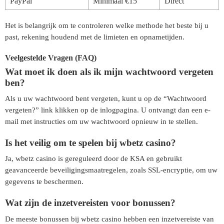
PayPal
Minimaal €15
Direct
Het is belangrijk om te controleren welke methode het beste bij u
past, rekening houdend met de limieten en opnametijden.
Veelgestelde Vragen (FAQ)
Wat moet ik doen als ik mijn wachtwoord vergeten
ben?
Als u uw wachtwoord bent vergeten, kunt u op de “Wachtwoord
vergeten?” link klikken op de inlogpagina. U ontvangt dan een e-
mail met instructies om uw wachtwoord opnieuw in te stellen.
Is het veilig om te spelen bij wbetz casino?
Ja, wbetz casino is gereguleerd door de KSA en gebruikt
geavanceerde beveiligingsmaatregelen, zoals SSL-encryptie, om uw
gegevens te beschermen.
Wat zijn de inzetvereisten voor bonussen?
De meeste bonussen bij wbetz casino hebben een inzetvereiste van