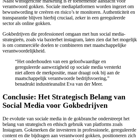
Naast winstgerichte marketing is er toenemende aandacht voor
verantwoord gokken. Sociale mediaplatformen worden ingezet om
bewustwording te creëren en risico’s te monitoren. Authenticiteit en
transparantie blijven hierbij cruciaal, zeker in een gereguleerde
sector als online gokken.
Gokbedrijven die professioneel omgaan met hun social media-
strategieën, zoals via baxterbet instagram, laten zien dat het mogelijk
is om commerciële doelen te combineren met maatschappelijke
verantwoordelijkheid.
“Het onderhouden van een geloofwaardige en
gereguleerde aanwezigheid op sociale media versterkt
niet alleen de merkpositie, maar draagt ook bij aan de
maatschappelijk verantwoorde bedrijfsvoering,”
benadrukt industrieanalist Eva van der Meer.
Conclusie: Het Strategisch Belang van
Social Media voor Gokbedrijven
De evolutie van sociale media in de gokbranche onderstreept het
belang van strategisch en ethisch gebruik van platforms zoals
Instagram. Gokmerken die investeren in professionele, gereguleerde
content en die bijdragen aan verantwoord gokken, positioneren zich