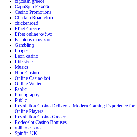
bigclash greece
CapoSpin Ελλάδα
Casino Promotions
Chicken Road gioco
chickenroad
Efbet Greece
Efbet online καζίνο
Fashions magazine
Gambling
Images
Leon casino
Life style
Musics
Nine Casino
Online Casino bof
Online Wetten
Pablic
Photography
Public
Revolution Casino Delivers a Modern Gaming Experience for
Online Players
Revolution Casino Greece
Rodeoslot Casino Bonuses
rollino casino
Spinfin UK