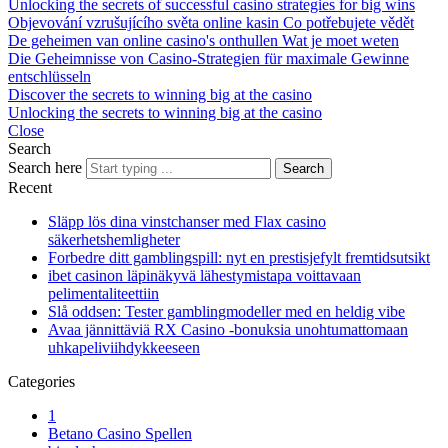
Unlocking the secrets of successful casino strategies for big wins
Objevování vzrušujícího světa online kasin Co potřebujete vědět
De geheimen van online casino's onthullen Wat je moet weten
Die Geheimnisse von Casino-Strategien für maximale Gewinne
entschlüsseln
Discover the secrets to winning big at the casino
Unlocking the secrets to winning big at the casino
Close
Search
Search here
Search
Recent
Släpp lös dina vinstchanser med Flax casino
säkerhetshemligheter
Forbedre ditt gamblingspill: nyt en prestisjefylt fremtidsutsikt
ibet casinon läpinäkyvä lähestymistapa voittavaan
pelimentaliteettiin
Slå oddsen: Tester gamblingmodeller med en heldig vibe
Avaa jännittäviä RX Casino -bonuksia unohtumattomaan
uhkapeliviihdykkeeseen
Categories
1
Betano Casino Spellen