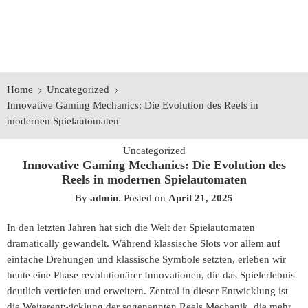
Home
Uncategorized
Innovative Gaming Mechanics: Die Evolution des Reels in
modernen Spielautomaten
Uncategorized
Innovative Gaming Mechanics: Die Evolution des
Reels in modernen Spielautomaten
By
admin
.
Posted on
April 21, 2025
In den letzten Jahren hat sich die Welt der Spielautomaten
dramatically gewandelt. Während klassische Slots vor allem auf
einfache Drehungen und klassische Symbole setzten, erleben wir
heute eine Phase revolutionärer Innovationen, die das Spielerlebnis
deutlich vertiefen und erweitern. Zentral in dieser Entwicklung ist
die Weiterentwicklung der sogenannten
Reels Mechanik
, die mehr