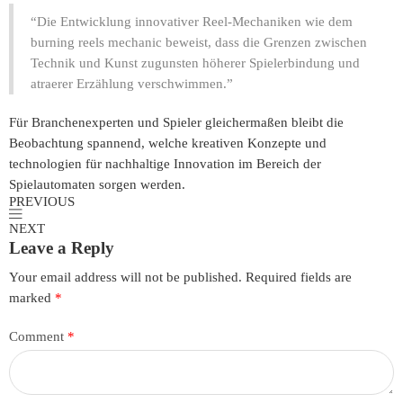
“Die Entwicklung innovativer Reel-Mechaniken wie dem
burning reels mechanic beweist, dass die Grenzen zwischen
Technik und Kunst zugunsten höherer Spielerbindung und
atraerer Erzählung verschwimmen.”
Für Branchenexperten und Spieler gleichermaßen bleibt die
Beobachtung spannend, welche kreativen Konzepte und
technologien für nachhaltige Innovation im Bereich der
Spielautomaten sorgen werden.
PREVIOUS
NEXT
Leave a Reply
Your email address will not be published.
Required fields are
marked
*
Comment
*