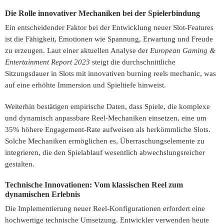
Die Rolle innovativer Mechaniken bei der Spielerbindung
Ein entscheidender Faktor bei der Entwicklung neuer Slot-Features
ist die Fähigkeit, Emotionen wie Spannung, Erwartung und Freude
zu erzeugen. Laut einer aktuellen Analyse der
European Gaming &
Entertainment Report 2023
steigt die durchschnittliche
Sitzungsdauer in Slots mit innovativen
burning reels mechanic
, was
auf eine erhöhte Immersion und Spieltiefe hinweist.
Weiterhin bestätigen empirische Daten, dass Spiele, die komplexe
und dynamisch anpassbare Reel-Mechaniken einsetzen, eine um
35% höhere Engagement-Rate aufweisen als herkömmliche Slots.
Solche Mechaniken ermöglichen es, Überraschungselemente zu
integrieren, die den Spielablauf wesentlich abwechslungsreicher
gestalten.
Technische Innovationen: Vom klassischen Reel zum
dynamischen Erlebnis
Die Implementierung neuer Reel-Konfigurationen erfordert eine
hochwertige technische Umsetzung. Entwickler verwenden heute