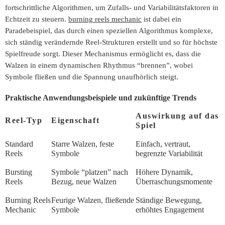
fortschrittliche Algorithmen, um Zufalls- und Variabilitätsfaktoren in
Echtzeit zu steuern.
burning reels mechanic
ist dabei ein
Paradebeispiel, das durch einen speziellen Algorithmus komplexe,
sich ständig verändernde Reel-Strukturen erstellt und so für höchste
Spielfreude sorgt. Dieser Mechanismus ermöglicht es, dass die
Walzen in einem dynamischen Rhythmus “brennen”, wobei
Symbole fließen und die Spannung unaufhörlich steigt.
Praktische Anwendungsbeispiele und zukünftige Trends
Auswirkung auf das
Reel-Typ
Eigenschaft
Spiel
Standard
Starre Walzen, feste
Einfach, vertraut,
Reels
Symbole
begrenzte Variabilität
Bursting
Symbole “platzen” nach
Höhere Dynamik,
Reels
Bezug, neue Walzen
Überraschungsmomente
Burning Reels
Feurige Walzen, fließende
Ständige Bewegung,
Mechanic
Symbole
erhöhtes Engagement