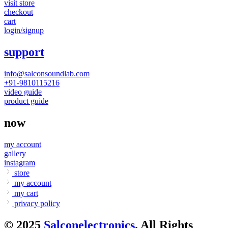
visit store
checkout
cart
login/signup
support
info@salconsoundlab.com
+91-9810115216
video guide
product guide
now
my account
gallery
instagram
store
my account
my cart
privacy policy
© 2025
Salconelectronics
. All Rights