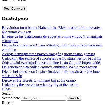
Related posts
Revolution im urbanen Nahverkehr: Elektroroller und innovative
Mobilitätslösungen
El auge de las plataformas de apuestas online en 2024: un análisis
estratégico
Die Geheimnisse von Casino-Strategien für beispiellose Gewinne
enthüllen
Avslöja hemligheterna bakom framgång inom casino gaming
Unlocking the secrets of successful casino strategies for big wins
Objevování vzrušujícího světa online kasin Co potřebujete vědět
De geheimen van online casino's onthullen Wat je moet weten
Die Geheimnisse von Casino-Strategien für maximale Gewinne
entschlüsseln
Discover the secrets to winning big at the casino
Unlocking the secrets to winning big at the casino
Close
Search
Search here
Search
Recent