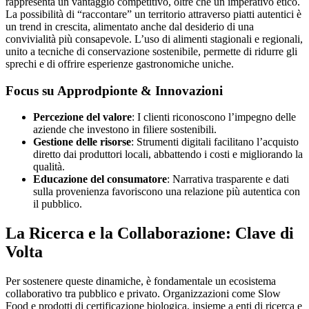
rappresenta un vantaggio competitivo, oltre che un imperativo etico.
La possibilità di “raccontare” un territorio attraverso piatti autentici è
un trend in crescita, alimentato anche dal desiderio di una
convivialità più consapevole. L’uso di alimenti stagionali e regionali,
unito a tecniche di conservazione sostenibile, permette di ridurre gli
sprechi e di offrire esperienze gastronomiche uniche.
Focus su Approdpionte & Innovazioni
Percezione del valore
: I clienti riconoscono l’impegno delle
aziende che investono in filiere sostenibili.
Gestione delle risorse
: Strumenti digitali facilitano l’acquisto
diretto dai produttori locali, abbattendo i costi e migliorando la
qualità.
Educazione del consumatore
: Narrativa trasparente e dati
sulla provenienza favoriscono una relazione più autentica con
il pubblico.
La Ricerca e la Collaborazione: Clave di
Volta
Per sostenere queste dinamiche, è fondamentale un ecosistema
collaborativo tra pubblico e privato. Organizzazioni come Slow
Food e prodotti di certificazione biologica, insieme a enti di ricerca e