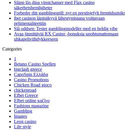
Släpp lös dina vinstchanser med Flax casino
säkerhetshemligheter
Forbedre ditt gamblingspill: nyt en prestisjefylt fremtidsutsikt
ibet casinon läpinäkyvä lähestymistapa voittavaan
pelimentaliteettiin
Slå oddsen: Tester gamblingmodeller med en heldig vibe
Avaa jännittäviä RX Casino -bonuksia unohtumattomaan
uhkapeliviihdykkeeseen
Categories
1
Betano Casino Spellen
bigclash greece
CapoSpin Ελλάδα
Casino Promotions
Chicken Road gioco
chickenroad
Efbet Greece
Efbet online καζίνο
Fashions magazine
Gambling
Images
Leon casino
Life style