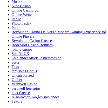
Musics
Nine Casino
Online Casino bof
Online Wetten
Pablic
Photography
Public
Revolution Casino Delivers a Modern Gaming Experience for
Online Players
Revolution Casino Greece
Rodeoslot Casino Bonuses
rollino casino
Spinfin UK
Spinlander officielle hjemmeside
Style
Texs
tonyspins Bonus
Uncategorized
Unibet
VeryWell Casino
verywell free spins
xbet Greece
Αξιολόγηση Καζίνο spinlander
Текста