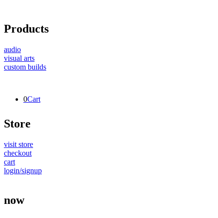
Products
audio
visual arts
custom builds
0
Cart
Store
visit store
checkout
cart
login/signup
now