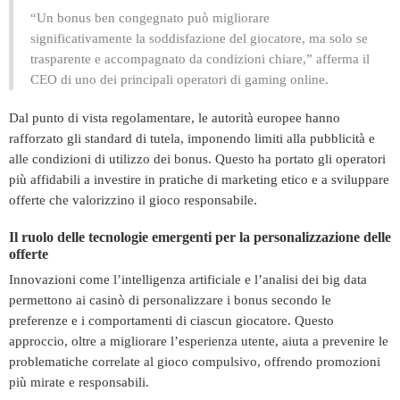
“Un bonus ben congegnato può migliorare
significativamente la soddisfazione del giocatore, ma solo se
trasparente e accompagnato da condizioni chiare,” afferma il
CEO di uno dei principali operatori di gaming online.
Dal punto di vista regolamentare, le autorità europee hanno
rafforzato gli standard di tutela, imponendo limiti alla pubblicità e
alle condizioni di utilizzo dei bonus. Questo ha portato gli operatori
più affidabili a investire in pratiche di marketing etico e a sviluppare
offerte che valorizzino il gioco responsabile.
Il ruolo delle tecnologie emergenti per la personalizzazione delle
offerte
Innovazioni come l’intelligenza artificiale e l’analisi dei big data
permettono ai casinò di personalizzare i bonus secondo le
preferenze e i comportamenti di ciascun giocatore. Questo
approccio, oltre a migliorare l’esperienza utente, aiuta a prevenire le
problematiche correlate al gioco compulsivo, offrendo promozioni
più mirate e responsabili.