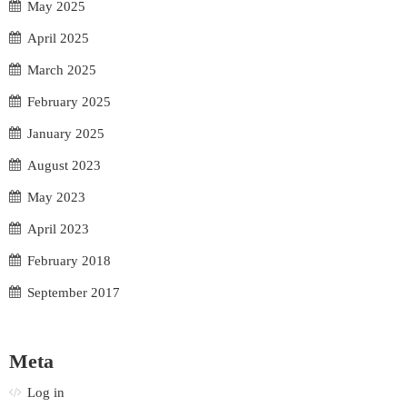
May 2025
April 2025
March 2025
February 2025
January 2025
August 2023
May 2023
April 2023
February 2018
September 2017
Meta
Log in