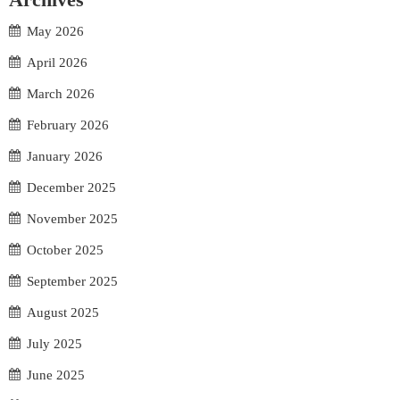
May 2026
April 2026
March 2026
February 2026
January 2026
December 2025
November 2025
October 2025
September 2025
August 2025
July 2025
June 2025