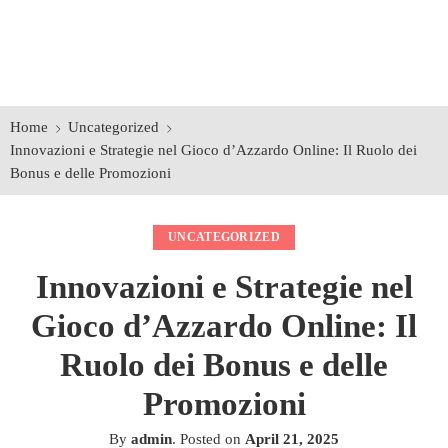
Home
Uncategorized
Innovazioni e Strategie nel Gioco d’Azzardo Online: Il Ruolo dei
Bonus e delle Promozioni
UNCATEGORIZED
Innovazioni e Strategie nel
Gioco d’Azzardo Online: Il
Ruolo dei Bonus e delle
Promozioni
By
admin
.
Posted on
April 21, 2025