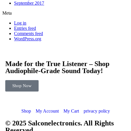
September 2017
Meta
Log in
Entries feed
Comments feed
WordPress.org
Made for the True Listener – Shop
Audiophile-Grade Sound Today!
Shop Now
Shop
My Account
My Cart
privacy policy
© 2025
Salconelectronics
. All Rights
Reserved.