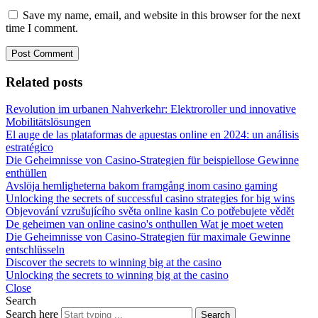
Save my name, email, and website in this browser for the next
time I comment.
Related posts
Revolution im urbanen Nahverkehr: Elektroroller und innovative
Mobilitätslösungen
El auge de las plataformas de apuestas online en 2024: un análisis
estratégico
Die Geheimnisse von Casino-Strategien für beispiellose Gewinne
enthüllen
Avslöja hemligheterna bakom framgång inom casino gaming
Unlocking the secrets of successful casino strategies for big wins
Objevování vzrušujícího světa online kasin Co potřebujete vědět
De geheimen van online casino's onthullen Wat je moet weten
Die Geheimnisse von Casino-Strategien für maximale Gewinne
entschlüsseln
Discover the secrets to winning big at the casino
Unlocking the secrets to winning big at the casino
Close
Search
Search here
Search