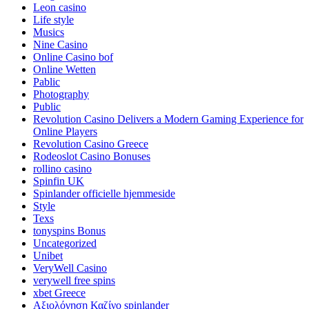
Leon casino
Life style
Musics
Nine Casino
Online Casino bof
Online Wetten
Pablic
Photography
Public
Revolution Casino Delivers a Modern Gaming Experience for
Online Players
Revolution Casino Greece
Rodeoslot Casino Bonuses
rollino casino
Spinfin UK
Spinlander officielle hjemmeside
Style
Texs
tonyspins Bonus
Uncategorized
Unibet
VeryWell Casino
verywell free spins
xbet Greece
Αξιολόγηση Καζίνο spinlander