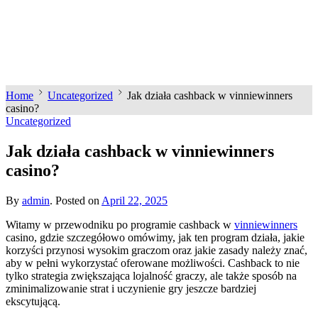
Home
Uncategorized
Jak działa cashback w vinniewinners
casino?
Uncategorized
Jak działa cashback w vinniewinners
casino?
By
admin
.
Posted on
April 22, 2025
Witamy w przewodniku po programie cashback w
vinniewinners
casino, gdzie szczegółowo omówimy, jak ten program działa, jakie
korzyści przynosi wysokim graczom oraz jakie zasady należy znać,
aby w pełni wykorzystać oferowane możliwości. Cashback to nie
tylko strategia zwiększająca lojalność graczy, ale także sposób na
zminimalizowanie strat i uczynienie gry jeszcze bardziej
ekscytującą.