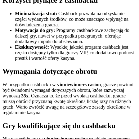
Korzyści płynące z cashbacku
Minimalizacja strat:
Cashback pozwala na odzyskanie
części wydanych środków, co może znacząco wpłynąć na
doświadczenia gracza.
Motywacja do gry:
Programy cashbackowe zachęcają do
dalszej gry, nawet w przypadku przegranych, oferując
dodatkowy impuls do obstawiania.
Ekskluzywność:
Wysokiej jakości program cashback jest
często dostępny tylko dla graczy VIP, co dodatkowo podnosi
prestiż i wartość oferty kasyna.
Wymagania dotyczące obrotu
W przypadku cashbacku w
vinniewinners casino
, gracze powinni
być świadomi wymagań dotyczących obrotu, które zazwyczaj
wynoszą
35x
. Oznacza to, że przed wypłatą cashbacku, gracze
muszą obrócić przyznaną kwotę określoną liczbę razy na różnych
grach. Warto zwrócić uwagę na szczegółowe zasady określone w
regulaminie kasyna.
Gry kwalifikujące się do cashbacku
Nie wszystkie gry w
vinniewinners casino
są objęte programem