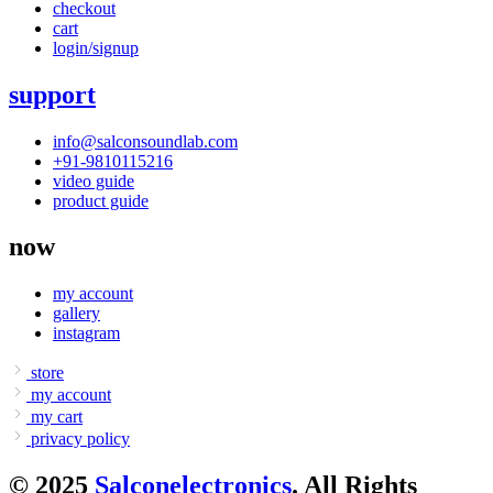
checkout
cart
login/signup
support
info@salconsoundlab.com
+91-9810115216
video guide
product guide
now
my account
gallery
instagram
store
my account
my cart
privacy policy
© 2025
Salconelectronics
. All Rights