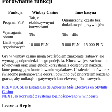
Porównanie funkcji
Funkcja
Winbay Casino
Inne kasyna
Tak, z
Ograniczony, często bez
Program VIP
ekskluzywnymi
dodatkowych przywilejów
korzyściami
Wymagania
35x
30x – 40x
obrotu
Limit wypłat
10 000 PLN
5 000 PLN – 15 000 PLN
tygodniowych
Gry w winbay casino mogą być źródłem znakomitej zabawy, ale
wymagają odpowiedzialnego podejścia. Kluczowe jest zachowanie
równowagi oraz umiejętność korzystania z dostępnych narzędzi,
które pomagają w kontrolowaniu wydatków. Ustalenie limitów oraz
świadome podejmowanie decyzji powinno być priorytetem każdego
gracza, aby uniknąć negatywnych konsekwencji finansowych.
PREVIOUS
Las Estrategias de Apuestas Más Efectivas en Skyhills
Casino
NEXT
Jak korzystać z systemu lojalnościowego w
winbeast
?
Leave a Reply