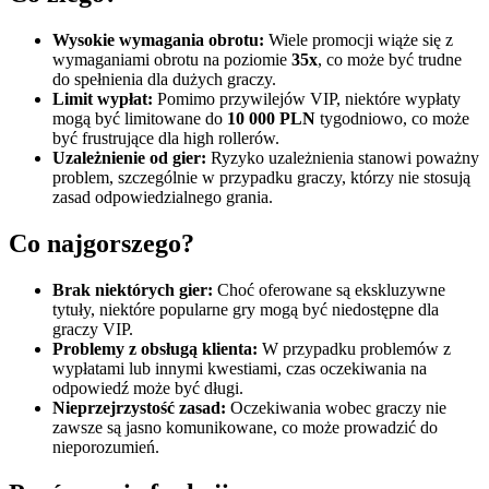
Wysokie wymagania obrotu:
Wiele promocji wiąże się z
wymaganiami obrotu na poziomie
35x
, co może być trudne
do spełnienia dla dużych graczy.
Limit wypłat:
Pomimo przywilejów VIP, niektóre wypłaty
mogą być limitowane do
10 000 PLN
tygodniowo, co może
być frustrujące dla high rollerów.
Uzależnienie od gier:
Ryzyko uzależnienia stanowi poważny
problem, szczególnie w przypadku graczy, którzy nie stosują
zasad odpowiedzialnego grania.
Co najgorszego?
Brak niektórych gier:
Choć oferowane są ekskluzywne
tytuły, niektóre popularne gry mogą być niedostępne dla
graczy VIP.
Problemy z obsługą klienta:
W przypadku problemów z
wypłatami lub innymi kwestiami, czas oczekiwania na
odpowiedź może być długi.
Nieprzejrzystość zasad:
Oczekiwania wobec graczy nie
zawsze są jasno komunikowane, co może prowadzić do
nieporozumień.