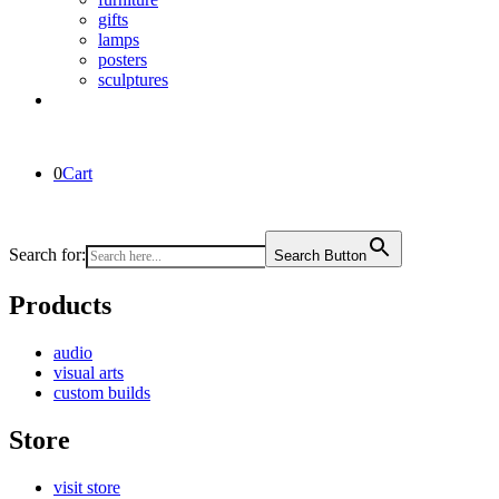
gifts
lamps
posters
sculptures
0
Cart
Search for:
Search Button
Products
audio
visual arts
custom builds
Store
visit store