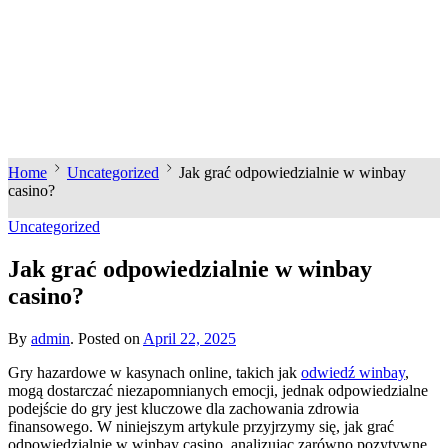
Home
Uncategorized
Jak grać odpowiedzialnie w winbay
casino?
Uncategorized
Jak grać odpowiedzialnie w winbay
casino?
By
admin
.
Posted on
April 22, 2025
Gry hazardowe w kasynach online, takich jak
odwiedź winbay
,
mogą dostarczać niezapomnianych emocji, jednak odpowiedzialne
podejście do gry jest kluczowe dla zachowania zdrowia
finansowego. W niniejszym artykule przyjrzymy się, jak grać
odpowiedzialnie w winbay casino, analizując zarówno pozytywne,