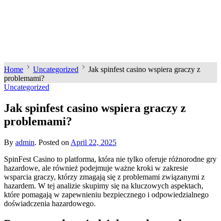
Home
Uncategorized
Jak spinfest casino wspiera graczy z
problemami?
Uncategorized
Jak spinfest casino wspiera graczy z
problemami?
By
admin
.
Posted on
April 22, 2025
SpinFest Casino to platforma, która nie tylko oferuje różnorodne gry
hazardowe, ale również podejmuje ważne kroki w zakresie
wsparcia graczy, którzy zmagają się z problemami związanymi z
hazardem. W tej analizie skupimy się na kluczowych aspektach,
które pomagają w zapewnieniu bezpiecznego i odpowiedzialnego
doświadczenia hazardowego.