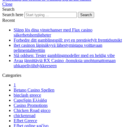
Close
Search
Search here
Search
Recent
Släpp lös dina vinstchanser med Flax casino
säkerhetshemligheter
Forbedre ditt gamblingspill: nyt en prestisjefylt fremtidsutsikt
ibet casinon läpinäkyvä lähestymistapa voittavaan
pelimentaliteettiin
Slå oddsen: Tester gamblingmodeller med en heldig vibe
Avaa jännittäviä RX Casino -bonuksia unohtumattomaan
uhkapeliviihdykkeeseen
Categories
1
Betano Casino Spellen
bigclash greece
CapoSpin Ελλάδα
Casino Promotions
Chicken Road gioco
chickenroad
Efbet Greece
Efbet online καζίνο