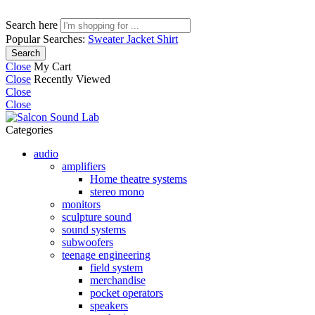
Search here
Popular Searches:
Sweater
Jacket
Shirt
Search
Close
My Cart
Close
Recently Viewed
Close
Close
Categories
audio
amplifiers
Home theatre systems
stereo mono
monitors
sculpture sound
sound systems
subwoofers
teenage engineering
field system
merchandise
pocket operators
speakers