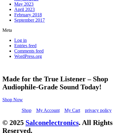
May 2023
April 2023
February 2018
September 2017
Meta
Log in
Entries feed
Comments feed
WordPress.org
Made for the True Listener – Shop
Audiophile-Grade Sound Today!
Shop Now
Shop
My Account
My Cart
privacy policy
© 2025
Salconelectronics
. All Rights
Reserved.