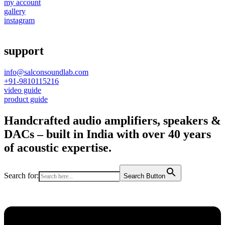
my account
gallery
instagram
support
info@salconsoundlab.com
+91-9810115216
video guide
product guide
Handcrafted audio amplifiers, speakers &
DACs – built in India with over 40 years
of acoustic expertise.
Search for:
Search Button