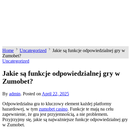
Home
Uncategorized
Jakie są funkcje odpowiedzialnej gry w
Zumobet?
Uncategorized
Jakie są funkcje odpowiedzialnej gry w
Zumobet?
By
admin
.
Posted on
April 22, 2025
Odpowiedzialna gra to kluczowy element każdej platformy
hazardowej, w tym
zumobet casino
. Funkcje te mają na celu
zapewnienie, że gra jest przyjemnością, a nie problemem.
Przyjrzyjmy się, jakie są najważniejsze funkcje odpowiedzialnej gry
w Zumobet.