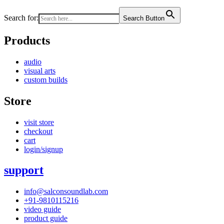
Search for:
Search Button
Products
audio
visual arts
custom builds
Store
visit store
checkout
cart
login/signup
support
info@salconsoundlab.com
+91-9810115216
video guide
product guide