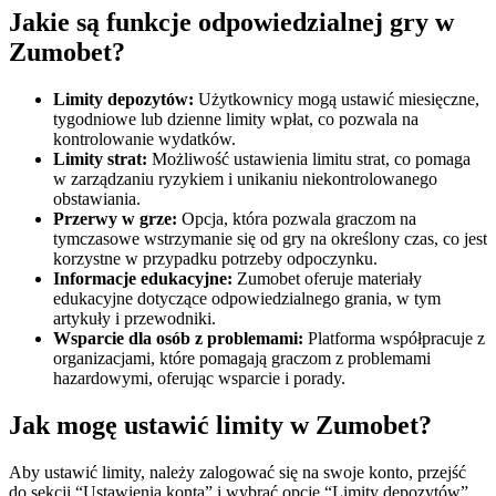
Jakie są funkcje odpowiedzialnej gry w
Zumobet?
Limity depozytów:
Użytkownicy mogą ustawić miesięczne,
tygodniowe lub dzienne limity wpłat, co pozwala na
kontrolowanie wydatków.
Limity strat:
Możliwość ustawienia limitu strat, co pomaga
w zarządzaniu ryzykiem i unikaniu niekontrolowanego
obstawiania.
Przerwy w grze:
Opcja, która pozwala graczom na
tymczasowe wstrzymanie się od gry na określony czas, co jest
korzystne w przypadku potrzeby odpoczynku.
Informacje edukacyjne:
Zumobet oferuje materiały
edukacyjne dotyczące odpowiedzialnego grania, w tym
artykuły i przewodniki.
Wsparcie dla osób z problemami:
Platforma współpracuje z
organizacjami, które pomagają graczom z problemami
hazardowymi, oferując wsparcie i porady.
Jak mogę ustawić limity w Zumobet?
Aby ustawić limity, należy zalogować się na swoje konto, przejść
do sekcji “Ustawienia konta” i wybrać opcję “Limity depozytów”