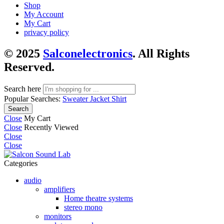
Shop
My Account
My Cart
privacy policy
© 2025
Salconelectronics
. All Rights
Reserved.
Search here
Popular Searches:
Sweater
Jacket
Shirt
Search
Close
My Cart
Close
Recently Viewed
Close
Close
Categories
audio
amplifiers
Home theatre systems
stereo mono
monitors