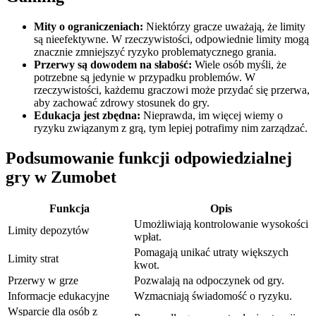
Mity o ograniczeniach:
Niektórzy gracze uważają, że limity
są nieefektywne. W rzeczywistości, odpowiednie limity mogą
znacznie zmniejszyć ryzyko problematycznego grania.
Przerwy są dowodem na słabość:
Wiele osób myśli, że
potrzebne są jedynie w przypadku problemów. W
rzeczywistości, każdemu graczowi może przydać się przerwa,
aby zachować zdrowy stosunek do gry.
Edukacja jest zbędna:
Nieprawda, im więcej wiemy o
ryzyku związanym z grą, tym lepiej potrafimy nim zarządzać.
Podsumowanie funkcji odpowiedzialnej
gry w Zumobet
Funkcja
Opis
Umożliwiają kontrolowanie wysokości
Limity depozytów
wpłat.
Pomagają unikać utraty większych
Limity strat
kwot.
Przerwy w grze
Pozwalają na odpoczynek od gry.
Informacje edukacyjne
Wzmacniają świadomość o ryzyku.
Wsparcie dla osób z