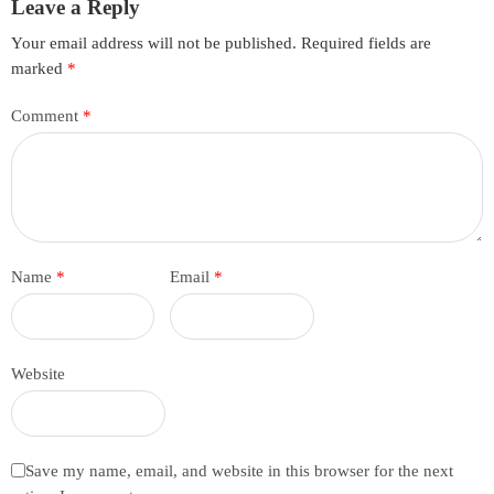
Leave a Reply
Your email address will not be published.
Required fields are
marked
*
Comment
*
Name
*
Email
*
Website
Save my name, email, and website in this browser for the next