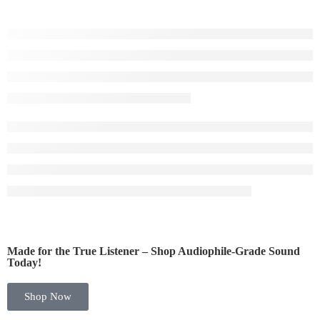
Made for the True Listener – Shop Audiophile-Grade Sound
Today!
Shop Now