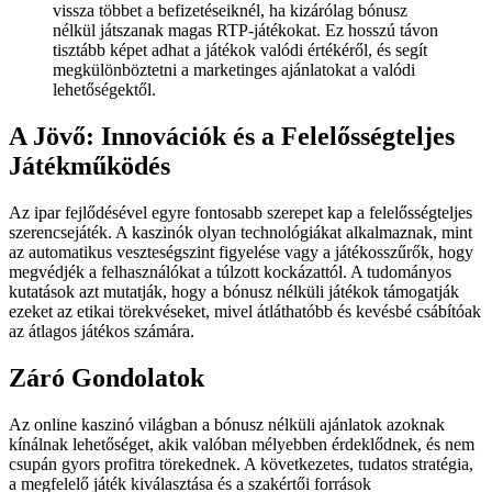
vissza többet a befizetéseiknél, ha kizárólag bónusz
nélkül játszanak magas RTP-játékokat. Ez hosszú távon
tisztább képet adhat a játékok valódi értékéről, és segít
megkülönböztetni a marketinges ajánlatokat a valódi
lehetőségektől.
A Jövő: Innovációk és a Felelősségteljes
Játékműködés
Az ipar fejlődésével egyre fontosabb szerepet kap a felelősségteljes
szerencsejáték. A kaszinók olyan technológiákat alkalmaznak, mint
az automatikus veszteségszint figyelése vagy a játékosszűrők, hogy
megvédjék a felhasználókat a túlzott kockázattól. A tudományos
kutatások azt mutatják, hogy a bónusz nélküli játékok támogatják
ezeket az etikai törekvéseket, mivel átláthatóbb és kevésbé csábítóak
az átlagos játékos számára.
Záró Gondolatok
Az online kaszinó világban a bónusz nélküli ajánlatok azoknak
kínálnak lehetőséget, akik valóban mélyebben érdeklődnek, és nem
csupán gyors profitra törekednek. A következetes, tudatos stratégia,
a megfelelő játék kiválasztása és a szakértői források