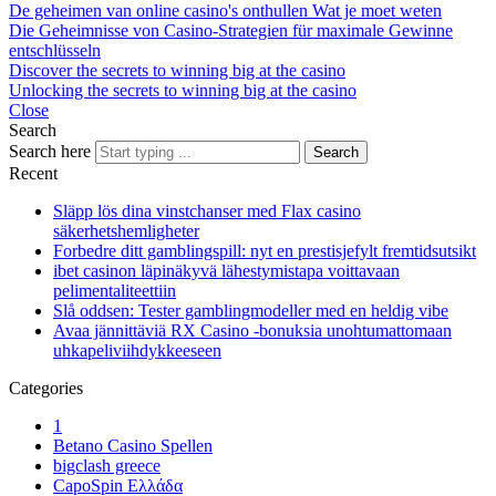
De geheimen van online casino's onthullen Wat je moet weten
Die Geheimnisse von Casino-Strategien für maximale Gewinne
entschlüsseln
Discover the secrets to winning big at the casino
Unlocking the secrets to winning big at the casino
Close
Search
Search here
Search
Recent
Släpp lös dina vinstchanser med Flax casino
säkerhetshemligheter
Forbedre ditt gamblingspill: nyt en prestisjefylt fremtidsutsikt
ibet casinon läpinäkyvä lähestymistapa voittavaan
pelimentaliteettiin
Slå oddsen: Tester gamblingmodeller med en heldig vibe
Avaa jännittäviä RX Casino -bonuksia unohtumattomaan
uhkapeliviihdykkeeseen
Categories
1
Betano Casino Spellen
bigclash greece
CapoSpin Ελλάδα