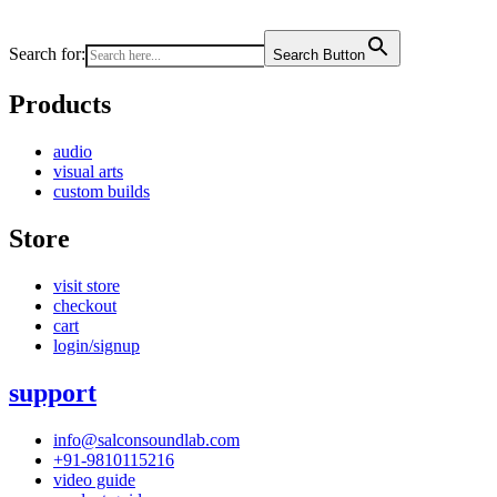
Search for:
Search Button
Products
audio
visual arts
custom builds
Store
visit store
checkout
cart
login/signup
support
info@salconsoundlab.com
+91-9810115216
video guide