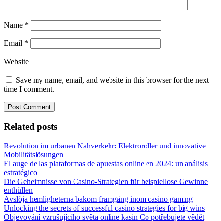
Name
*
Email
*
Website
Save my name, email, and website in this browser for the next
time I comment.
Related posts
Revolution im urbanen Nahverkehr: Elektroroller und innovative
Mobilitätslösungen
El auge de las plataformas de apuestas online en 2024: un análisis
estratégico
Die Geheimnisse von Casino-Strategien für beispiellose Gewinne
enthüllen
Avslöja hemligheterna bakom framgång inom casino gaming
Unlocking the secrets of successful casino strategies for big wins
Objevování vzrušujícího světa online kasin Co potřebujete vědět