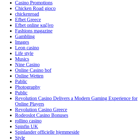
Casino Promotions
Chicken Road gioco
chickenroad
Efbet Greece
Efbet online καζίνο
Fashions magazine
Gambling
Images
Leon casino
Life style
Musics
Nine Casino
Online Casino bof
Online Wetten
Pablic
Photography
Public
Revolution Casino Delivers a Modern Gaming Experience for
Online Players
Revolution Casino Greece
Rodeoslot Casino Bonuses
rollino casino
Spinfin UK
Spinlander officielle hjemmeside
Style