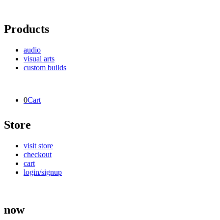
Products
audio
visual arts
custom builds
0
Cart
Store
visit store
checkout
cart
login/signup
now