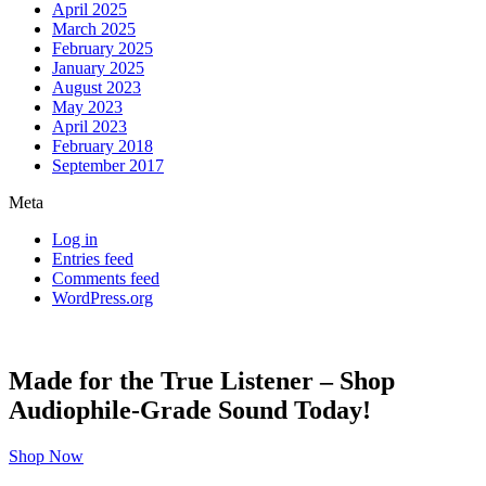
April 2025
March 2025
February 2025
January 2025
August 2023
May 2023
April 2023
February 2018
September 2017
Meta
Log in
Entries feed
Comments feed
WordPress.org
Made for the True Listener – Shop
Audiophile-Grade Sound Today!
Shop Now