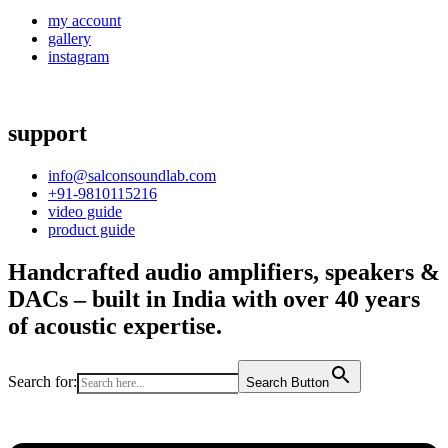
my account
gallery
instagram
support
info@salconsoundlab.com
+91-9810115216
video guide
product guide
Handcrafted audio amplifiers, speakers &
DACs – built in India with over 40 years
of acoustic expertise.
Search for:
Search Button