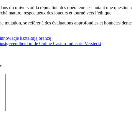
dans un univers où la réputation des opérateurs est autant une question
hé mature, respectueux des joueurs et tourné vers l’éthique.
ine mutation, se référer à des évaluations approfondies et honnêtes demeu
innowacje kształtują branżę
nstgevendheid in de Online Casino Industrie Versterkt
*