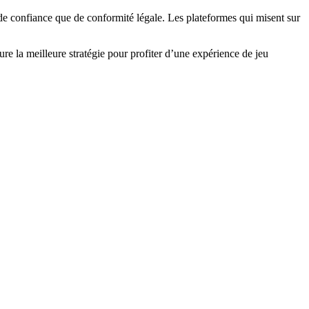
 de confiance que de conformité légale. Les plateformes qui misent sur
re la meilleure stratégie pour profiter d’une expérience de jeu