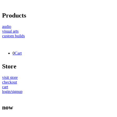
Products
audio
visual arts
custom builds
0
Cart
Store
visit store
checkout
cart
login/signup
now