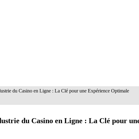
dustrie du Casino en Ligne : La Clé pour une Expérience Optimale
dustrie du Casino en Ligne : La Clé pour u