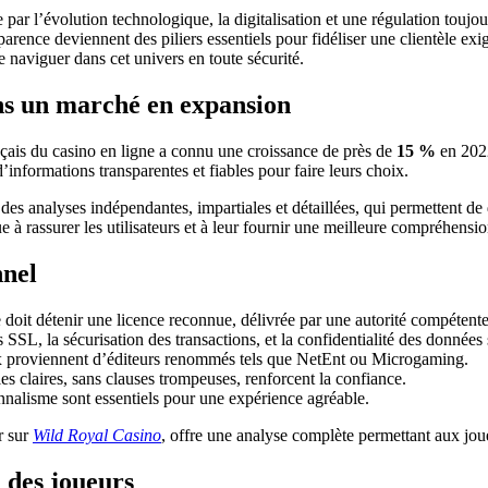
 par l’évolution technologique, la digitalisation et une régulation toujo
sparence deviennent des piliers essentiels pour fidéliser une clientèle exi
naviguer dans cet univers en toute sécurité.
ans un marché en expansion
nçais du casino en ligne a connu une croissance de près de
15 %
en 2022
d’informations transparentes et fiables pour faire leurs choix.
s analyses indépendantes, impartiales et détaillées, qui permettent de diss
ue à rassurer les utilisateurs et à leur fournir une meilleure compréhens
nnel
 doit détenir une licence reconnue, délivrée par une autorité compéte
s SSL, la sécurisation des transactions, et la confidentialité des donnée
jeux proviennent d’éditeurs renommés tels que NetEnt ou Microgaming.
s claires, sans clauses trompeuses, renforcent la confiance.
onnalisme sont essentiels pour une expérience agréable.
r sur
Wild Royal Casino
, offre une analyse complète permettant aux jou
n des joueurs