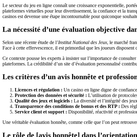
Le secteur du jeu en ligne connaît une croissance exponentielle, portée
plateformes virtuelles pour leur divertissement, la confiance et la tran
casinos est devenue une étape incontournable pour quiconque souhaite 
La nécessité d’une évaluation objective d
Selon une récente étude de l’
Institut National des Jeux
, le marché fra
Face à cette effervescence, il est primordial que les joueurs disposent 
Ce contexte pousse les experts à insister sur l’importance de consulter de
plateformes. La crédibilité d’un site d’évaluation personnalisé contrib
Les critères d’un avis honnête et professio
Licences et régulation :
Un casino en ligne digne de confiance
Protection des données et sécurité :
L’utilisation de protocole
Qualité des jeux et logiciels :
La diversité et l’intégrité des 
Transparence des conditions de bonus et des RTP :
Des règle
Service client et support :
Disponibilité, réactivité et professi
Une véritable évaluation honnête, comme celle que l’on peut retrouve
Le rôle de [avis honnête] dans l’orientatio