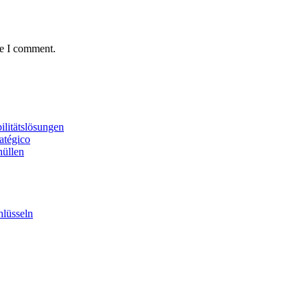
me I comment.
ilitätslösungen
ratégico
hüllen
hlüsseln