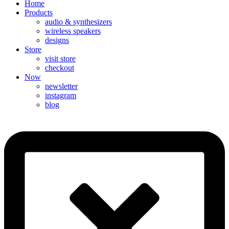
Home
Products
audio & synthesizers
wireless speakers
designs
Store
visit store
checkout
Now
newsletter
instagram
blog