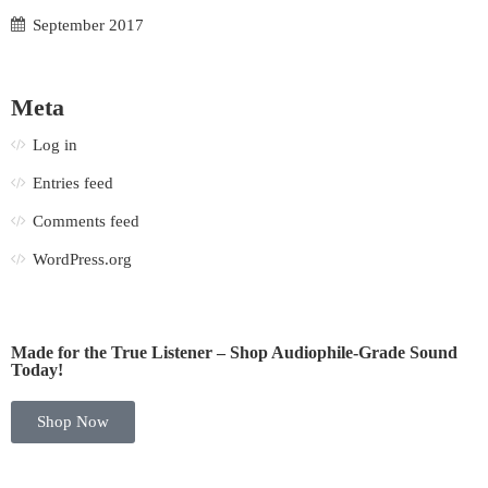
September 2017
Meta
Log in
Entries feed
Comments feed
WordPress.org
Made for the True Listener – Shop Audiophile-Grade Sound
Today!
Shop Now