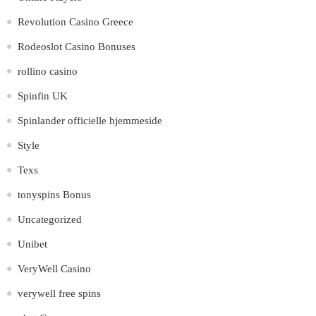
Revolution Casino Greece
Rodeoslot Casino Bonuses
rollino casino
Spinfin UK
Spinlander officielle hjemmeside
Style
Texs
tonyspins Bonus
Uncategorized
Unibet
VeryWell Casino
verywell free spins