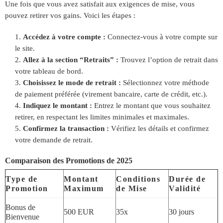
Une fois que vous avez satisfait aux exigences de mise, vous
pouvez retirer vos gains. Voici les étapes :
Accédez à votre compte :
Connectez-vous à votre compte sur
le site.
Allez à la section “Retraits” :
Trouvez l’option de retrait dans
votre tableau de bord.
Choisissez le mode de retrait :
Sélectionnez votre méthode
de paiement préférée (virement bancaire, carte de crédit, etc.).
Indiquez le montant :
Entrez le montant que vous souhaitez
retirer, en respectant les limites minimales et maximales.
Confirmez la transaction :
Vérifiez les détails et confirmez
votre demande de retrait.
Comparaison des Promotions de 2025
Type de
Montant
Conditions
Durée de
Promotion
Maximum
de Mise
Validité
Bonus de
500 EUR
35x
30 jours
Bienvenue