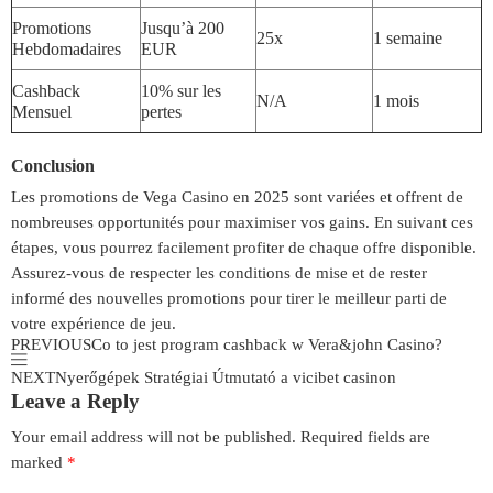
Promotions
Jusqu’à 200
25x
1 semaine
Hebdomadaires
EUR
Cashback
10% sur les
N/A
1 mois
Mensuel
pertes
Conclusion
Les promotions de Vega Casino en 2025 sont variées et offrent de
nombreuses opportunités pour maximiser vos gains. En suivant ces
étapes, vous pourrez facilement profiter de chaque offre disponible.
Assurez-vous de respecter les conditions de mise et de rester
informé des nouvelles promotions pour tirer le meilleur parti de
votre expérience de jeu.
PREVIOUS
Co to jest program cashback w Vera&john Casino?
NEXT
Nyerőgépek Stratégiai Útmutató a vicibet casinon
Leave a Reply
Your email address will not be published.
Required fields are
marked
*