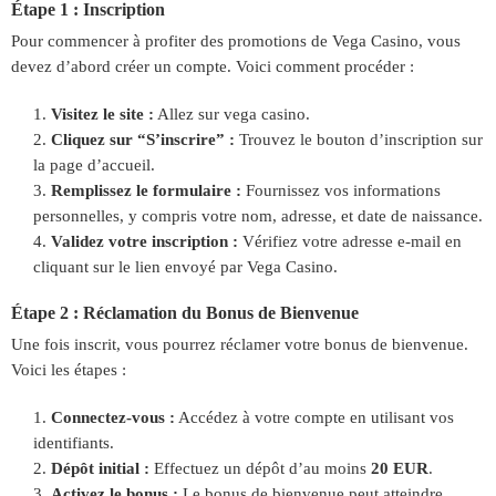
Étape 1 : Inscription
Pour commencer à profiter des promotions de Vega Casino, vous
devez d’abord créer un compte. Voici comment procéder :
Visitez le site :
Allez sur
vega casino
.
Cliquez sur “S’inscrire” :
Trouvez le bouton d’inscription sur
la page d’accueil.
Remplissez le formulaire :
Fournissez vos informations
personnelles, y compris votre nom, adresse, et date de naissance.
Validez votre inscription :
Vérifiez votre adresse e-mail en
cliquant sur le lien envoyé par Vega Casino.
Étape 2 : Réclamation du Bonus de Bienvenue
Une fois inscrit, vous pourrez réclamer votre bonus de bienvenue.
Voici les étapes :
Connectez-vous :
Accédez à votre compte en utilisant vos
identifiants.
Dépôt initial :
Effectuez un dépôt d’au moins
20 EUR
.
Activez le bonus :
Le bonus de bienvenue peut atteindre