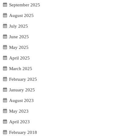
September 2025
August 2025
July 2025
June 2025
May 2025
April 2025
March 2025
February 2025
January 2025
August 2023
May 2023
April 2023
February 2018