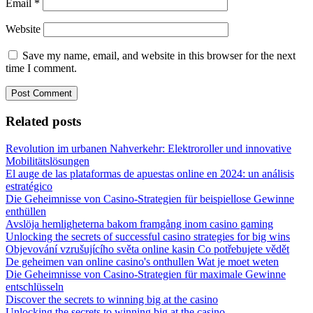
Email
*
Website
Save my name, email, and website in this browser for the next
time I comment.
Related posts
Revolution im urbanen Nahverkehr: Elektroroller und innovative
Mobilitätslösungen
El auge de las plataformas de apuestas online en 2024: un análisis
estratégico
Die Geheimnisse von Casino-Strategien für beispiellose Gewinne
enthüllen
Avslöja hemligheterna bakom framgång inom casino gaming
Unlocking the secrets of successful casino strategies for big wins
Objevování vzrušujícího světa online kasin Co potřebujete vědět
De geheimen van online casino's onthullen Wat je moet weten
Die Geheimnisse von Casino-Strategien für maximale Gewinne
entschlüsseln
Discover the secrets to winning big at the casino
Unlocking the secrets to winning big at the casino