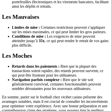
portefeuilles électroniques et les virements bancaires, facilitant
ainsi les dépôts et retraits.
Les Mauvaises
Limites de mise :
Certaines restrictions peuvent s’appliquer
sur les mises maximales, ce qui peut limiter les gros parieurs.
Conditions de mise :
Les exigences de mise peuvent
atteindre jusqu’à
35x
, ce qui peut rendre le retrait de vos gains
plus difficile.
Les Moches
Retards dans les paiements :
Bien que la plupart des
transactions soient rapides, des retards peuvent survenir, ce
qui peut être frustrant pour les utilisateurs.
Navigation parfois complexe :
Bien que le site soit
généralement convivial, certaines fonctionnalités peuvent
sembler déroutantes pour les nouveaux utilisateurs.
En somme, parier sur le football chez vicibet casino présente des
avantages notables, mais il est crucial de connaître les inconvénients
pour optimiser votre expérience. Avec une bonne préparation et une
compréhension claire des stratégies, vous pourrez tirer le meilleur