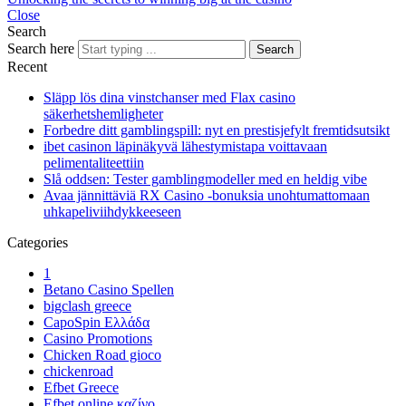
Close
Search
Search here
Search
Recent
Släpp lös dina vinstchanser med Flax casino
säkerhetshemligheter
Forbedre ditt gamblingspill: nyt en prestisjefylt fremtidsutsikt
ibet casinon läpinäkyvä lähestymistapa voittavaan
pelimentaliteettiin
Slå oddsen: Tester gamblingmodeller med en heldig vibe
Avaa jännittäviä RX Casino -bonuksia unohtumattomaan
uhkapeliviihdykkeeseen
Categories
1
Betano Casino Spellen
bigclash greece
CapoSpin Ελλάδα
Casino Promotions
Chicken Road gioco
chickenroad
Efbet Greece
Efbet online καζίνο