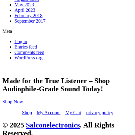
May 2023
April 2023
February 2018
September 2017
Meta
Log in
Entries feed
Comments feed
WordPress.org
Made for the True Listener – Shop
Audiophile-Grade Sound Today!
Shop Now
Shop
My Account
My Cart
privacy policy
© 2025
Salconelectronics
. All Rights
Reserved.