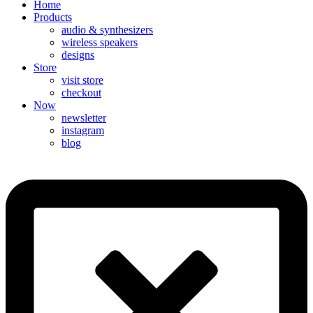
Home
Products
audio & synthesizers
wireless speakers
designs
Store
visit store
checkout
Now
newsletter
instagram
blog