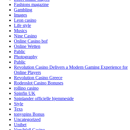
Fashions magazine
Gambling
Images
Leon casino
Life style
Musics
Nine Casino
Online Casino bof
Online Wetten
Pablic
Photography
Public
Revolution Casino Delivers a Modern Gaming Experience for
Online Players
Revolution Casino Greece
Rodeoslot Casino Bonuses
rollino casino
Spinfin UK
Spinlander officielle hjemmeside
Style
Texs
tonyspins Bonus
Uncategorized
Unibet
VeryWell Casino