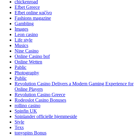
chickenroad
Efbet Greece
Efbet online καζίνο
Fashions magazine
Gambling
Images
Leon casino
Life style
Musics
Nine Casino
Online Casino bof
Online Wetten
Pablic
Photography
Public
Revolution Casino Delivers a Modern Gaming Experience for
Online Players
Revolution Casino Greece
Rodeoslot Casino Bonuses
rollino casino
Spinfin UK
Spinlander officielle hjemmeside
Style
Texs
tonyspins Bonus