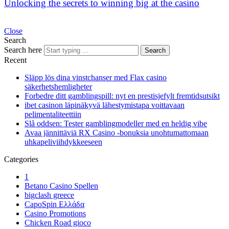
Unlocking the secrets to winning big at the casino
Close
Search
Search here
Search
Recent
Släpp lös dina vinstchanser med Flax casino
säkerhetshemligheter
Forbedre ditt gamblingspill: nyt en prestisjefylt fremtidsutsikt
ibet casinon läpinäkyvä lähestymistapa voittavaan
pelimentaliteettiin
Slå oddsen: Tester gamblingmodeller med en heldig vibe
Avaa jännittäviä RX Casino -bonuksia unohtumattomaan
uhkapeliviihdykkeeseen
Categories
1
Betano Casino Spellen
bigclash greece
CapoSpin Ελλάδα
Casino Promotions
Chicken Road gioco