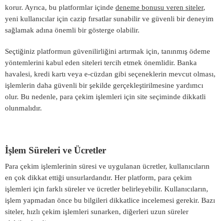
korur. Ayrıca, bu platformlar içinde
deneme bonusu veren siteler
,
yeni kullanıcılar için cazip fırsatlar sunabilir ve güvenli bir deneyim
sağlamak adına önemli bir gösterge olabilir.
Seçtiğiniz platformun güvenilirliğini artırmak için, tanınmış ödeme
yöntemlerini kabul eden siteleri tercih etmek önemlidir. Banka
havalesi, kredi kartı veya e-cüzdan gibi seçeneklerin mevcut olması,
işlemlerin daha güvenli bir şekilde gerçekleştirilmesine yardımcı
olur. Bu nedenle, para çekim işlemleri için site seçiminde dikkatli
olunmalıdır.
İşlem Süreleri ve Ücretler
Para çekim işlemlerinin süresi ve uygulanan ücretler, kullanıcıların
en çok dikkat ettiği unsurlardandır. Her platform, para çekim
işlemleri için farklı süreler ve ücretler belirleyebilir. Kullanıcıların,
işlem yapmadan önce bu bilgileri dikkatlice incelemesi gerekir. Bazı
siteler, hızlı çekim işlemleri sunarken, diğerleri uzun süreler