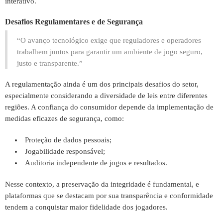
interativo.
Desafios Regulamentares e de Segurança
“O avanço tecnológico exige que reguladores e operadores
trabalhem juntos para garantir um ambiente de jogo seguro,
justo e transparente.”
A regulamentação ainda é um dos principais desafios do setor,
especialmente considerando a diversidade de leis entre diferentes
regiões. A confiança do consumidor depende da implementação de
medidas eficazes de segurança, como:
Proteção de dados pessoais;
Jogabilidade responsável;
Auditoria independente de jogos e resultados.
Nesse contexto, a preservação da integridade é fundamental, e
plataformas que se destacam por sua transparência e conformidade
tendem a conquistar maior fidelidade dos jogadores.