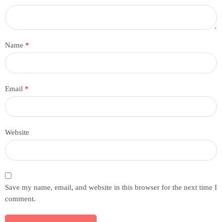
Name
*
Email
*
Website
Save my name, email, and website in this browser for the next time I
comment.