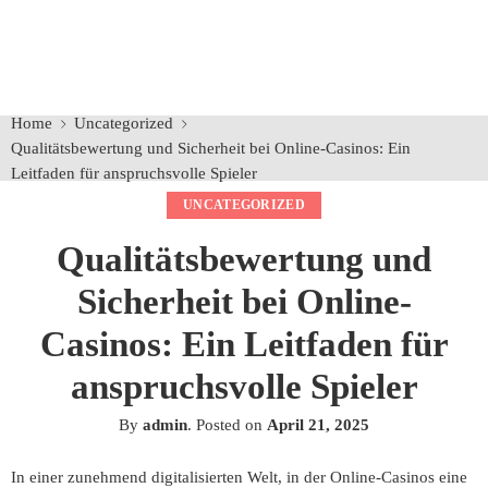
Home
Uncategorized
Qualitätsbewertung und Sicherheit bei Online-Casinos: Ein
Leitfaden für anspruchsvolle Spieler
UNCATEGORIZED
Qualitätsbewertung und
Sicherheit bei Online-
Casinos: Ein Leitfaden für
anspruchsvolle Spieler
By
admin
.
Posted on
April 21, 2025
In einer zunehmend digitalisierten Welt, in der Online-Casinos eine