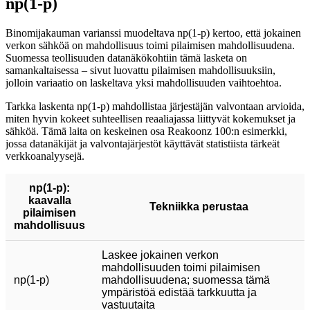
np(1-p)
Binomijakauman varianssi muodeltava np(1-p) kertoo, että jokainen
verkon sähköä on mahdollisuus toimi pilaimisen mahdollisuudena.
Suomessa teollisuuden datanäkökohtiin tämä lasketa on
samankaltaisessa – sivut luovattu pilaimisen mahdollisuuksiin,
jolloin variaatio on laskeltava yksi mahdollisuuden vaihtoehtoa.
Tarkka laskenta np(1-p) mahdollistaa järjestäjän valvontaan arvioida,
miten hyvin kokeet suhteellisen reaaliajassa liittyvät kokemukset ja
sähköä. Tämä laita on keskeinen osa Reakoonz 100:n esimerkki,
jossa datanäkijät ja valvontajärjestöt käyttävät statistiista tärkeät
verkkoanalyysejä.
np(1-p):
kaavalla
Tekniikka perustaa
pilaimisen
mahdollisuus
Laskee jokainen verkon
mahdollisuuden toimi pilaimisen
np(1-p)
mahdollisuudena; suomessa tämä
ympäristöä edistää tarkkuutta ja
vastuutaita