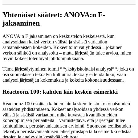
Yhtenäiset sääteet: ANOVA:n F-
jakaaminen
ANOVA:n F-jakaaminen on keskustelon keskeisestä, kun
analysoidaan kaksi verkon välistä ja sisäistä variaation
samanaikaisten kokeiden. Kokeet toimivat yhdessä – jokainen
verkon sähköä on analysoitu – mutta järjestäjän tulee arvioa, miten
hyvin kokeet toteutuvat johdonmukkaana.
Tämä järjestäytyminen toimii **yksityiskohtaisi analyysi**, joka on
osa suomalaisen tekoälyn kulttuuria: tekoäly ei tehdä luku, vaan
analysoi järjestäjän kokemuksia ja kokeita kokonaisuudessaan.
Reactoonz 100: kahden lain kesken esimerkki
Reactoonz 100 osoittaa kahden lain kesken: toisin kokonaisuuden
sääteiden yhdistämiseen. Kokeet analysoidaan yhdessä verkon
välistä ja sisäistä variaation, mikä kuvastaa kvanttikoneiden
koneoppimisen periaatteita – varmistettava, että järjestäjän tulee
kohtuullinen, perustavanlaatuisen arviointi. Suomessa teollisuuden
tekoälyn perustavanlaatuisen lähestymistapa tällä esimerkki edistää
tietojen ja analyysiin kestävää kehitystä.