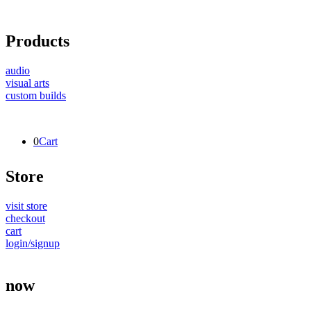
Products
audio
visual arts
custom builds
0
Cart
Store
visit store
checkout
cart
login/signup
now