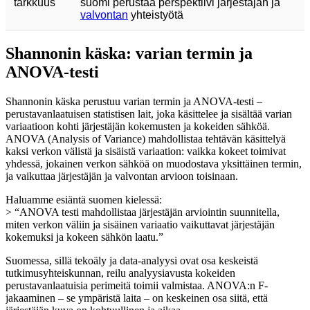
tarkkuus
suomi perustaa perspektiivi järjestäjän ja
valvontan
yhteistyötä
Shannonin käska: varian termin ja
ANOVA-testi
Shannonin käska perustuu varian termin ja ANOVA-testi –
perustavanlaatuisen statistisen lait, joka käsittelee ja sisältää varian
variaatioon kohti järjestäjän kokemusten ja kokeiden sähköä.
ANOVA (Analysis of Variance) mahdollistaa tehtävän käsittelyä
kaksi verkon välistä ja sisäistä variaation: vaikka kokeet toimivat
yhdessä, jokainen verkon sähköä on muodostava yksittäinen termin,
ja vaikuttaa järjestäjän ja valvontan arvioon toisinaan.
Haluamme esiäntä suomen kielessä:
> “ANOVA testi mahdollistaa järjestäjän arviointin suunnitella,
miten verkon väliin ja sisäinen variaatio vaikuttavat järjestäjän
kokemuksi ja kokeen sähkön laatu.”
Suomessa, sillä tekoäly ja data-analyysi ovat osa keskeistä
tutkimusyhteiskunnan, reilu analyysiavusta kokeiden
perustavanlaatuisia perimeitä toimii valmistaa. ANOVA:n F-
jakaaminen – se ympäristä laita – on keskeinen osa siitä, että