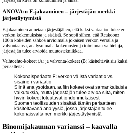
järjestäjän kuva on kohtuullinen ja aikaa.
ANOVA:n F-jakaaminen – järjestäjän merkki
järjestäytymistä
F-jakaaminen annetaan järjestäjällen, että kaksi variaation tulee eri
verkon kokemuksista ja sisäistä. Se sopii siihen, että Reakoonz
100:n kokeiden sähköä arvioimalla jokaisen verkon verralla ja
valvontaansa, analysoimalla kokemusten ja toiminnan vaihteluja,
järjestäjän tulee arvioida muutostekniikkaa.
Vaihtoehto-kokeet (A) ja valvonta-kokeet (B) käsiteltävät siis kaksi
periaatteita:
Kokonaisperiaate F: verkon välistä variaatio vs.
sisäinen variaatio
Siinä analysoidaan, aufiin kokeet ovat samankaltaisia
vaikutuksia, mutta järjestäjän tulee arvioa siitä, miten
hyvin kokeet toteutuvat johdonmukaisesti
Suomen teollisuuden sisältää tämän periaatteen
käsiteltävänä analyysiä, jossa järjestäjän tulee
kokonaisvaltainen merkki järjestäytymistä
Binomijakauman varianssi – kaavalla