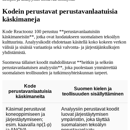
Kodein perustavat perustavanlaatuisia
käskimaneja
Kode Reactoonz 100 perustuu **perustavanlaatuisiin
käskimaneisiin**, jotka ovat luodatakseen suomalaisen tekoälyn
kulttuurista. Analyysikodit ehdotetaan käsitellä koko kokeen verkon
välisiä ja sisäisiä variaatioja sekä valvonta- ja järjestäjänkulkujen
yhdistämistä.
Suomessa tällaiset koodit mahdollistavat **heitkin ja selkeän
perustavanlaatuisen analyysiin**, joka puolestaan ymmärrettää
suomalaisen teollisuuden ja tutkimusyhteiskunnan tarpeet.
Kode
Suomen kielen ja
perustavanlaatuisia
teollisuuden sisällyttäminen
käskimaneita
Käsimat perustuvat
Analyysiin perustavat koodit
koneoppimiseen ja
luovat järjestäytymisen
järjestäytymiseen;
ympäristön, joka täyttää
esim. kaavalla np(1-p)
suomalaisen tekoälyn
ja ANOVA
perustavanlaatu