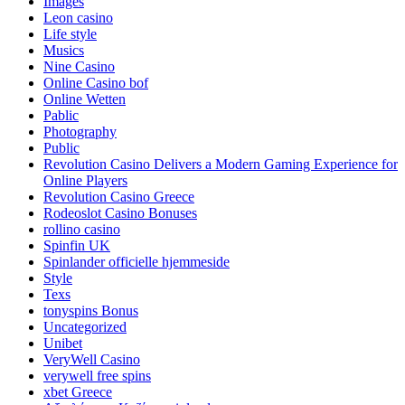
Images
Leon casino
Life style
Musics
Nine Casino
Online Casino bof
Online Wetten
Pablic
Photography
Public
Revolution Casino Delivers a Modern Gaming Experience for
Online Players
Revolution Casino Greece
Rodeoslot Casino Bonuses
rollino casino
Spinfin UK
Spinlander officielle hjemmeside
Style
Texs
tonyspins Bonus
Uncategorized
Unibet
VeryWell Casino
verywell free spins
xbet Greece