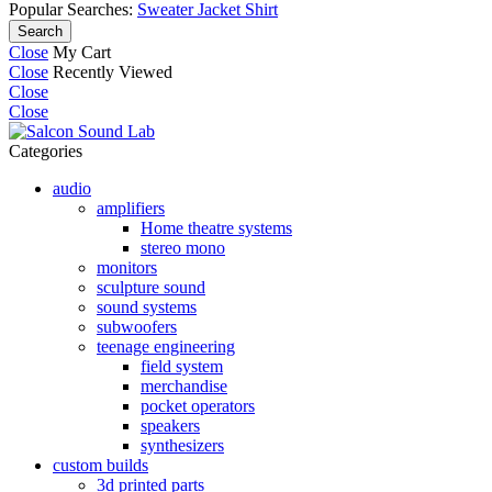
Popular Searches:
Sweater
Jacket
Shirt
Search
Close
My Cart
Close
Recently Viewed
Close
Close
Categories
audio
amplifiers
Home theatre systems
stereo mono
monitors
sculpture sound
sound systems
subwoofers
teenage engineering
field system
merchandise
pocket operators
speakers
synthesizers
custom builds
3d printed parts