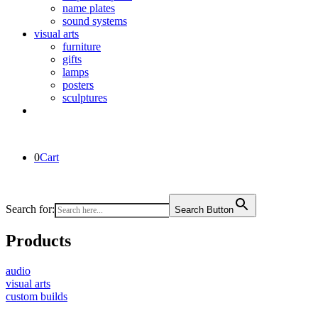
name plates
sound systems
visual arts
furniture
gifts
lamps
posters
sculptures
0
Cart
Search for:
Search Button
Products
audio
visual arts
custom builds