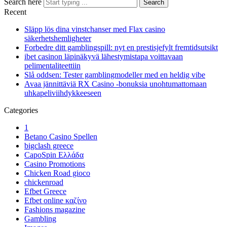
Search here
Search
Recent
Släpp lös dina vinstchanser med Flax casino
säkerhetshemligheter
Forbedre ditt gamblingspill: nyt en prestisjefylt fremtidsutsikt
ibet casinon läpinäkyvä lähestymistapa voittavaan
pelimentaliteettiin
Slå oddsen: Tester gamblingmodeller med en heldig vibe
Avaa jännittäviä RX Casino -bonuksia unohtumattomaan
uhkapeliviihdykkeeseen
Categories
1
Betano Casino Spellen
bigclash greece
CapoSpin Ελλάδα
Casino Promotions
Chicken Road gioco
chickenroad
Efbet Greece
Efbet online καζίνο
Fashions magazine
Gambling