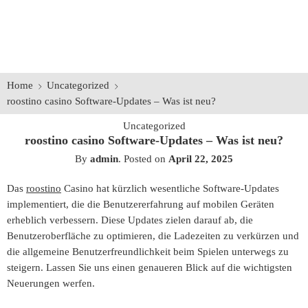
Home
Uncategorized
roostino casino Software-Updates – Was ist neu?
Uncategorized
roostino casino Software-Updates – Was ist neu?
By
admin
.
Posted on
April 22, 2025
Das
roostino
Casino hat kürzlich wesentliche Software-Updates
implementiert, die die Benutzererfahrung auf mobilen Geräten
erheblich verbessern. Diese Updates zielen darauf ab, die
Benutzeroberfläche zu optimieren, die Ladezeiten zu verkürzen und
die allgemeine Benutzerfreundlichkeit beim Spielen unterwegs zu
steigern. Lassen Sie uns einen genaueren Blick auf die wichtigsten
Neuerungen werfen.