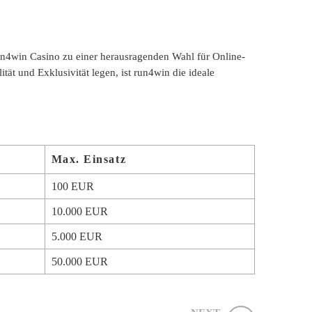
n4win Casino zu einer herausragenden Wahl für Online-
tät und Exklusivität legen, ist run4win die ideale
Max. Einsatz
100 EUR
10.000 EUR
5.000 EUR
50.000 EUR