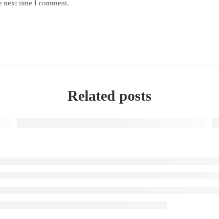
e next time I comment.
Related posts
 und innovative Mobilitätslösungen
El auge de las plataformas de apuestas online en 2024: u
D