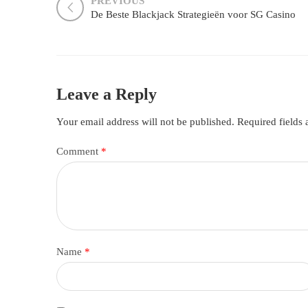
PREVIOUS
De Beste Blackjack Strategieën voor SG Casino
Leave a Reply
Your email address will not be published.
Required fields
Comment
*
Name
*