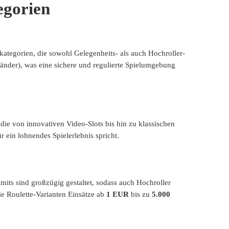
egorien
ategorien, die sowohl Gelegenheits- als auch Hochroller-
Länder), was eine sichere und regulierte Spielumgebung
die von innovativen Video-Slots bis hin zu klassischen
ür ein lohnendes Spielerlebnis spricht.
imits sind großzügig gestaltet, sodass auch Hochroller
e Roulette-Varianten Einsätze ab
1 EUR
bis zu
5.000