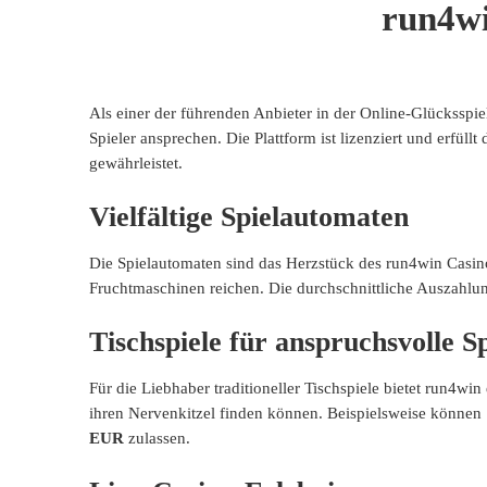
run4wi
Als einer der führenden Anbieter in der Online-Glücksspie
Spieler ansprechen. Die Plattform ist lizenziert und erf
gewährleistet.
Vielfältige Spielautomaten
Die Spielautomaten sind das Herzstück des run4win Casino
Fruchtmaschinen reichen. Die durchschnittliche Auszahlun
Tischspiele für anspruchsvolle Sp
Für die Liebhaber traditioneller Tischspiele bietet run4wi
ihren Nervenkitzel finden können. Beispielsweise können
EUR
zulassen.