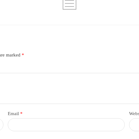
 are marked
*
Email
*
Webs