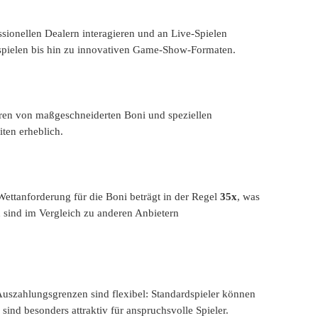
sionellen Dealern interagieren und an Live-Spielen
hspielen bis hin zu innovativen Game-Show-Formaten.
ieren von maßgeschneiderten Boni und speziellen
ten erheblich.
ettanforderung für die Boni beträgt in der Regel
35x
, was
sind im Vergleich zu anderen Anbietern
uszahlungsgrenzen sind flexibel: Standardspieler können
nd besonders attraktiv für anspruchsvolle Spieler.