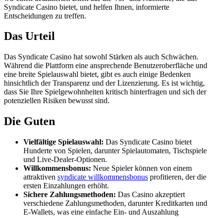
Syndicate Casino bietet, und helfen Ihnen, informierte
Entscheidungen zu treffen.
Das Urteil
Das Syndicate Casino hat sowohl Stärken als auch Schwächen.
Während die Plattform eine ansprechende Benutzeroberfläche und
eine breite Spielauswahl bietet, gibt es auch einige Bedenken
hinsichtlich der Transparenz und der Lizenzierung. Es ist wichtig,
dass Sie Ihre Spielgewohnheiten kritisch hinterfragen und sich der
potenziellen Risiken bewusst sind.
Die Guten
Vielfältige Spielauswahl:
Das Syndicate Casino bietet
Hunderte von Spielen, darunter Spielautomaten, Tischspiele
und Live-Dealer-Optionen.
Willkommensbonus:
Neue Spieler können von einem
attraktiven
syndicate willkommensbonus
profitieren, der die
ersten Einzahlungen erhöht.
Sichere Zahlungsmethoden:
Das Casino akzeptiert
verschiedene Zahlungsmethoden, darunter Kreditkarten und
E-Wallets, was eine einfache Ein- und Auszahlung