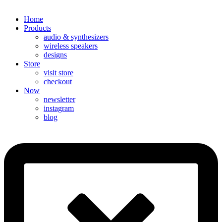
Home
Products
audio & synthesizers
wireless speakers
designs
Store
visit store
checkout
Now
newsletter
instagram
blog