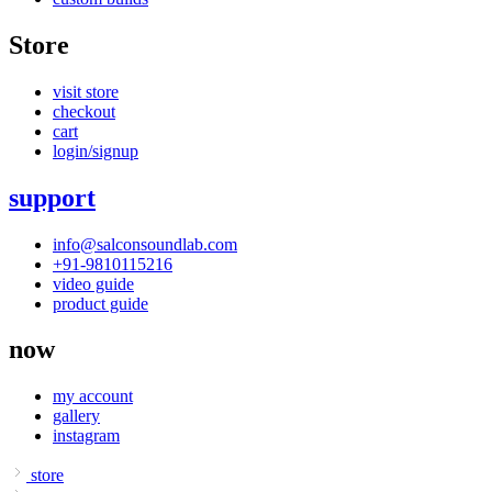
Store
visit store
checkout
cart
login/signup
support
info@salconsoundlab.com
+91-9810115216
video guide
product guide
now
my account
gallery
instagram
store