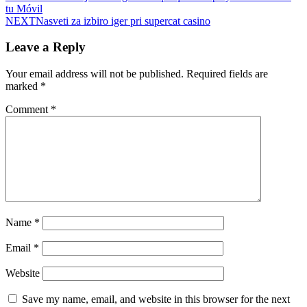
tu Móvil
NEXT
Nasveti za izbiro iger pri supercat casino
Leave a Reply
Your email address will not be published.
Required fields are
marked
*
Comment
*
Name
*
Email
*
Website
Save my name, email, and website in this browser for the next