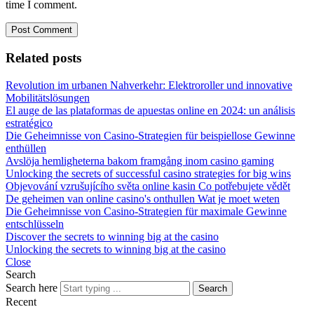
time I comment.
Related posts
Revolution im urbanen Nahverkehr: Elektroroller und innovative
Mobilitätslösungen
El auge de las plataformas de apuestas online en 2024: un análisis
estratégico
Die Geheimnisse von Casino-Strategien für beispiellose Gewinne
enthüllen
Avslöja hemligheterna bakom framgång inom casino gaming
Unlocking the secrets of successful casino strategies for big wins
Objevování vzrušujícího světa online kasin Co potřebujete vědět
De geheimen van online casino's onthullen Wat je moet weten
Die Geheimnisse von Casino-Strategien für maximale Gewinne
entschlüsseln
Discover the secrets to winning big at the casino
Unlocking the secrets to winning big at the casino
Close
Search
Search here
Search
Recent