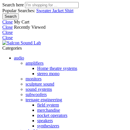
Search here
Popular Searches:
Sweater
Jacket
Shirt
Search
Close
My Cart
Close
Recently Viewed
Close
Close
Categories
audio
amplifiers
Home theatre systems
stereo mono
monitors
sculpture sound
sound systems
subwoofers
teenage engineering
field system
merchandise
pocket operators
speakers
synthesizers