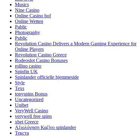
Musics
Nine Casino
Online Casino bof
Online Wetten
Pablic
Photography
Public
Revolution Casino Delivers a Modern Gaming Experience for
Online Players
Revolution Casino Greece
Rodeoslot Casino Bonuses
rollino casino
Spinfin UK
Spinlander officielle hjemmeside
Style
Texs
tonyspins Bonus
Uncategorized
Unibet
VeryWell Casino
verywell free spins
xbet Greece
Αξιολόγηση Καζίνο spinlander
Текста