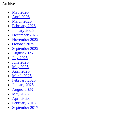
Archives
May 2026
April 2026
March 2026
February 2026
January 2026
December 2025
November 2025
October 2025
September 2025
August 2025
July 2025
June 2025
May 2025
April 2025
March 2025
February 2025
January 2025
August 2023
May 2023
April 2023
February 2018
September 2017