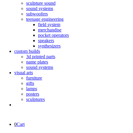
sculpture sound
sound systems
subwoofers
teenage engineering
field system
merchandise
pocket operators
speakers
synthesizers
custom builds
3d printed parts
name plates
sound systems
visual arts
furniture
gifts
lamps
posters
sculptures
0
Cart