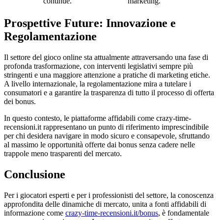
continue.
marketing.
Prospettive Future: Innovazione e
Regolamentazione
Il settore del gioco online sta attualmente attraversando una fase di
profonda trasformazione, con interventi legislativi sempre più
stringenti e una maggiore attenzione a pratiche di marketing etiche.
A livello internazionale, la regolamentazione mira a tutelare i
consumatori e a garantire la trasparenza di tutto il processo di offerta
dei bonus.
In questo contesto, le piattaforme affidabili come crazy-time-
recensioni.it rappresentano un punto di riferimento imprescindibile
per chi desidera navigare in modo sicuro e consapevole, sfruttando
al massimo le opportunità offerte dai bonus senza cadere nelle
trappole meno trasparenti del mercato.
Conclusione
Per i giocatori esperti e per i professionisti del settore, la conoscenza
approfondita delle dinamiche di mercato, unita a fonti affidabili di
informazione come
crazy-time-recensioni.it/bonus
, è fondamentale