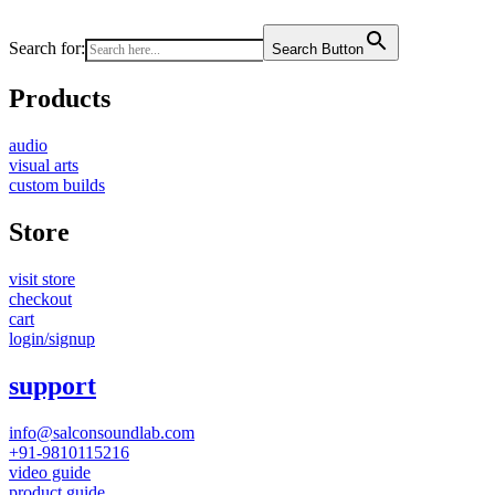
Search for:
Search Button
Products
audio
visual arts
custom builds
Store
visit store
checkout
cart
login/signup
support
info@salconsoundlab.com
+91-9810115216
video guide
product guide