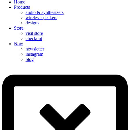
Home
Products
audio & synthesizers
wireless speakers
designs
Store
visit store
checkout
Now
newsletter
instagram
blog