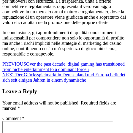
per muoversi con sicurezza. La trasparenza, unita a offerte
competitive e regolamentate, rappresenta il vero vantaggio
competitivo in un mercato ormai maturo e regolamentato, dove la
reputazione di un operatore viene giudicata anche e soprattutto dai
valori etici adottati nella promozione delle proprie offerte.
In conclusione, gli approfondimenti di qualità sono strumenti
indispensabili per comprendere non solo le opportunità di profitto,
ma anche i rischi impliciti nelle strategie di marketing dei casinò
online, contribuendo così a un’esperienza di gioco più sicura,
responsabile e consapevole.
PREVIOUS
Over the past decade, digital gaming has transitioned
from niche entertainment to a dominant force i
NEXT
Der Glücksspielmarkt in Deutschland und Europa befindet
sich seit einigen Jahren in einem dynamische
Leave a Reply
Your email address will not be published.
Required fields are
marked
*
Comment
*