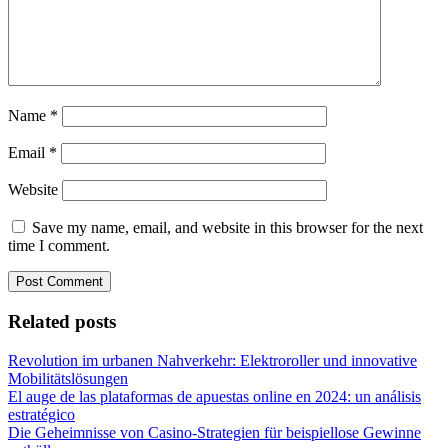
Name
*
Email
*
Website
Save my name, email, and website in this browser for the next
time I comment.
Related posts
Revolution im urbanen Nahverkehr: Elektroroller und innovative
Mobilitätslösungen
El auge de las plataformas de apuestas online en 2024: un análisis
estratégico
Die Geheimnisse von Casino-Strategien für beispiellose Gewinne