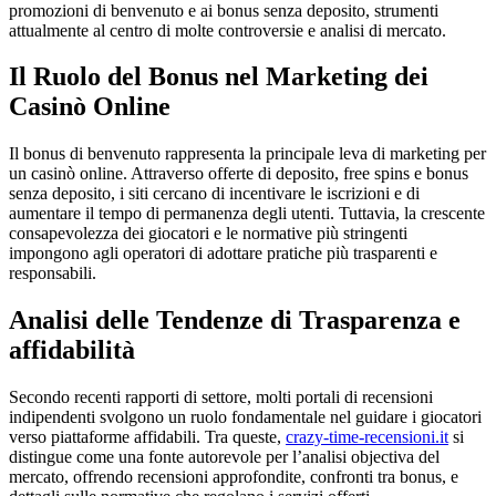
promozioni di benvenuto e ai bonus senza deposito, strumenti
attualmente al centro di molte controversie e analisi di mercato.
Il Ruolo del Bonus nel Marketing dei
Casinò Online
Il bonus di benvenuto rappresenta la principale leva di marketing per
un casinò online. Attraverso offerte di deposito, free spins e bonus
senza deposito, i siti cercano di incentivare le iscrizioni e di
aumentare il tempo di permanenza degli utenti. Tuttavia, la crescente
consapevolezza dei giocatori e le normative più stringenti
impongono agli operatori di adottare pratiche più trasparenti e
responsabili.
Analisi delle Tendenze di Trasparenza e
affidabilità
Secondo recenti rapporti di settore, molti portali di recensioni
indipendenti svolgono un ruolo fondamentale nel guidare i giocatori
verso piattaforme affidabili. Tra queste,
crazy-time-recensioni.it
si
distingue come una fonte autorevole per l’analisi objectiva del
mercato, offrendo recensioni approfondite, confronti tra bonus, e